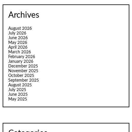
Archives
August 2026
July 2026
June 2026
May 2026
April 2026
March 2026
February 2026
January 2026
December 2025
November 2025
October 2025
September 2025
August 2025
July 2025
June 2025
May 2025