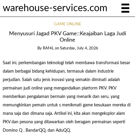
warehouse-services.com
GAME ONLINE
Menyusuri Jagad PKV Game::Keajaiban Laga Judi
Online
By
RAf4L
on
Saturday, July 4, 2026
Saat ini, perkembangan teknologi telah membawa transformasi besar
dalam berbagai bidang kehidupan, termasuk dalam industrie
perjudian. Salah satu jenis inovasi yang semakin diminati adalah
permainan judi online yang mengandalkan platform PKV. PKV
memberikan pengalaman bermain yang menarik dan seru, yang
memungkinkan pemain untuk s menikmati game kesukaan mereka di
mana saja dan dimana saja. Artikel ini, kita akan mengeksplor alam
PKV dan pesona yang ditawarkan oleh beragam permainan seperti
Domino Q , BandarQQ, dan AduQQ.