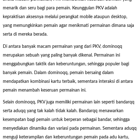
menarik dan seru bagi para pemain. Keunggulan PKV adalah
kepraktisan aksesnya melalui perangkat mobile ataupun desktop,
yang memungkinkan pemain agar menikmati permainan dimana saja
serta di mereka berada.
Di antara banyak macam permainan yang dari PKV, dominoqq
merupakan sebuah yang paling banyak dikenal. Permainan ini
menggabungkan taktik dan keberuntungan, sehingga populer bagi
banyak pemain. Dalam dominoqq, pemain bersaing dalam
mendapatkan kombinasi kartu terbaik, sementara interaksi di antara
pemain menambah keseruan permainan ini.
Selain dominoqq, PKV juga memiliki permainan lain seperti bandarqq
serta aduqq yang tak kalah tidak kalah. Bandarqq menawarkan
kesempatan bagi pemain untuk berperan sebagai bandar, sehingga
menyediakan dinamika dan variasi pada permainan. Sementara aduqq
menguji keterampilan dan keberuntungan pemain pada adu kartu,