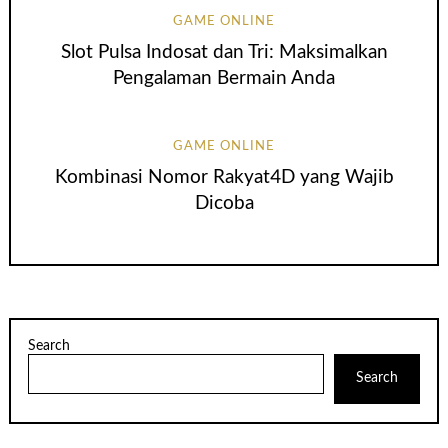
GAME ONLINE
Slot Pulsa Indosat dan Tri: Maksimalkan
Pengalaman Bermain Anda
GAME ONLINE
Kombinasi Nomor Rakyat4D yang Wajib
Dicoba
Search
Search