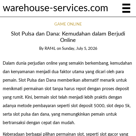
warehouse-services.com
GAME ONLINE
Slot Pulsa dan Dana: Kemudahan dalam Berjudi
Online
By
RAf4L
on
Sunday, July 5, 2026
Dalam dunia perjudian online yang semakin berkembang, kemudahan
dan kenyamanan menjadi dua faktor utama yang dicari oleh para
pemain. Slot Pulsa dan Dana memberikan alternatif menarik untuk
menikmati permainan slot tanpa harus repot dengan proses deposit
yang rumit. Kini, bermain slot telah menjadi lebih praktis dengan
adanya metode pembayaran seperti slot deposit 5000, slot depo 5k,
serta slot pulsa dan dana, yang memungkinkan pemain untuk
bertransaksi dengan cepat dan mudah.
Keberadaan berbagai pilihan permainan slot, seperti slot gacor yang