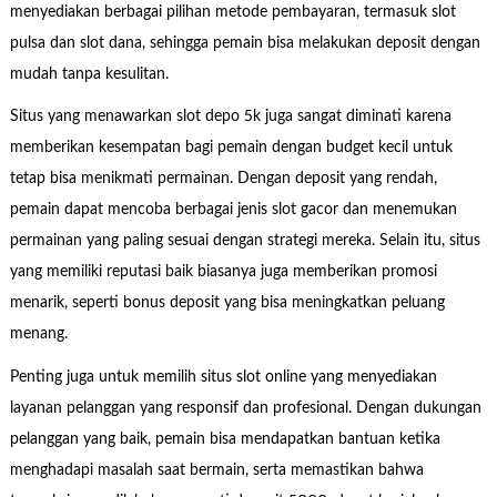
menyediakan berbagai pilihan metode pembayaran, termasuk slot
pulsa dan slot dana, sehingga pemain bisa melakukan deposit dengan
mudah tanpa kesulitan.
Situs yang menawarkan slot depo 5k juga sangat diminati karena
memberikan kesempatan bagi pemain dengan budget kecil untuk
tetap bisa menikmati permainan. Dengan deposit yang rendah,
pemain dapat mencoba berbagai jenis slot gacor dan menemukan
permainan yang paling sesuai dengan strategi mereka. Selain itu, situs
yang memiliki reputasi baik biasanya juga memberikan promosi
menarik, seperti bonus deposit yang bisa meningkatkan peluang
menang.
Penting juga untuk memilih situs slot online yang menyediakan
layanan pelanggan yang responsif dan profesional. Dengan dukungan
pelanggan yang baik, pemain bisa mendapatkan bantuan ketika
menghadapi masalah saat bermain, serta memastikan bahwa