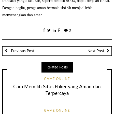
transaksi yang dilakukan, seperti deposit 5000, dapat berjalan lancar.
Dengan begitu, pengalaman bermain slot 5k menjadi lebih
menyenangkan dan aman.
0
Previous Post
Next Post
Related Posts
GAME ONLINE
Cara Memilih Situs Poker yang Aman dan
Terpercaya
GAME ONLINE