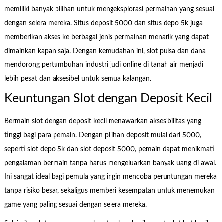
memiliki banyak pilihan untuk mengeksplorasi permainan yang sesuai
dengan selera mereka. Situs deposit 5000 dan situs depo 5k juga
memberikan akses ke berbagai jenis permainan menarik yang dapat
dimainkan kapan saja. Dengan kemudahan ini, slot pulsa dan dana
mendorong pertumbuhan industri judi online di tanah air menjadi
lebih pesat dan aksesibel untuk semua kalangan.
Keuntungan Slot dengan Deposit Kecil
Bermain slot dengan deposit kecil menawarkan aksesibilitas yang
tinggi bagi para pemain. Dengan pilihan deposit mulai dari 5000,
seperti slot depo 5k dan slot deposit 5000, pemain dapat menikmati
pengalaman bermain tanpa harus mengeluarkan banyak uang di awal.
Ini sangat ideal bagi pemula yang ingin mencoba peruntungan mereka
tanpa risiko besar, sekaligus memberi kesempatan untuk menemukan
game yang paling sesuai dengan selera mereka.