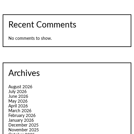
Recent Comments
No comments to show.
Archives
August 2026
July 2026
June 2026
May 2026
April 2026
March 2026
February 2026
January 2026
December 2025
November 2025