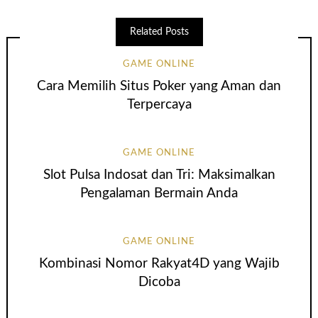
Related Posts
GAME ONLINE
Cara Memilih Situs Poker yang Aman dan
Terpercaya
GAME ONLINE
Slot Pulsa Indosat dan Tri: Maksimalkan
Pengalaman Bermain Anda
GAME ONLINE
Kombinasi Nomor Rakyat4D yang Wajib
Dicoba