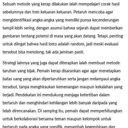
Sebuah metode yang kerap dilakukan ialah mempelajari corak hasil
sebelumnya dan tren keluaran keluaran. Petaruh mencoba agar
mengidentifikasi angka-angka yang memiliki punya kecenderungan
tampil lebih sering, dengan asumsi bahwa sejarah dapat memberikan
gambaran tentang potensi di masa yang akan datang. Tetapi, penting
untuk diingat bahwa hasil lotto adalah random, jadi meski evaluasi
tersebut bisa menolong, tak ada jaminan pasti.
Strategi lainnya yang juga dapat diterapkan ialah membuat metode
taruhan yang bijak. Pemain kerap disarankan agar agar menetapkan
batas uang yang akan dipertaruhkan serta jangan melampaui angka
tersebut, tanpa menghiraukan kemenangan maupun kekalahan yang
terjadi. Pendekatan ini mendukung menjaga ketertiban dalam
bertaruh dan menghindari kehilangan lebih banyak daripada yang
telah direncanakan. Di samping itu, pemain dapat memperhitungkan
untuk berkolaborasi bersama teman maupun kelompok untuk
bertaruh pada angka yang spesifik, menambah kegembiraan dan