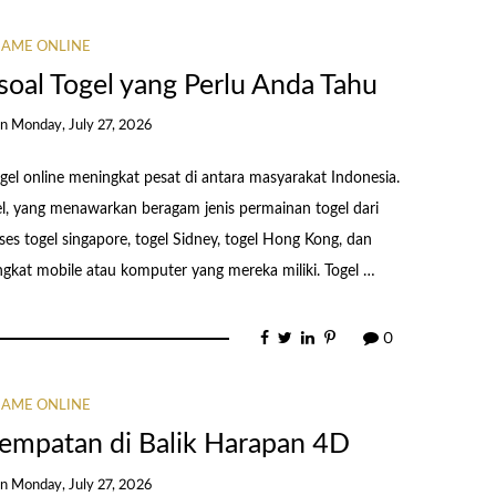
AME ONLINE
soal Togel yang Perlu Anda Tahu
on
Monday, July 27, 2026
ogel online meningkat pesat di antara masyarakat Indonesia.
el, yang menawarkan beragam jenis permainan togel dari
es togel singapore, togel Sidney, togel Hong Kong, dan
kat mobile atau komputer yang mereka miliki. Togel …
0
AME ONLINE
mpatan di Balik Harapan 4D
on
Monday, July 27, 2026