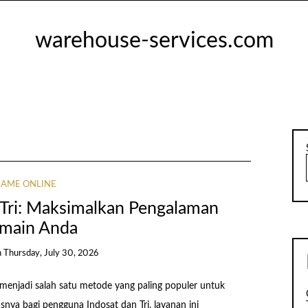
warehouse-services.com
AME ONLINE
n Tri: Maksimalkan Pengalaman
main Anda
n
Thursday, July 30, 2026
 menjadi salah satu metode yang paling populer untuk
snya bagi pengguna Indosat dan Tri, layanan ini