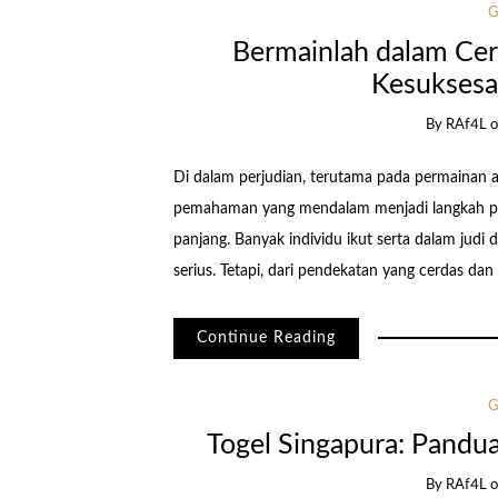
G
Bermainlah dalam Cer
Kesuksesa
By
RAf4L
Di dalam perjudian, terutama pada permainan a
pemahaman yang mendalam menjadi langkah pe
panjang. Banyak individu ikut serta dalam judi 
serius. Tetapi, dari pendekatan yang cerdas da
Continue Reading
G
Togel Singapura: Pand
By
RAf4L