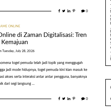
0
AME ONLINE
line di Zaman Digitalisasi: Tren
 Kemajuan
on
Tuesday, July 28, 2026
enomena togel pemuda telah jadi topik yang menggugah
gga jadi mode hidupnya, togel pemuda kini kian masuk ke
si akses serta interaksi antar antar pengguna, banyaknya
ik dari segi langsung …
0