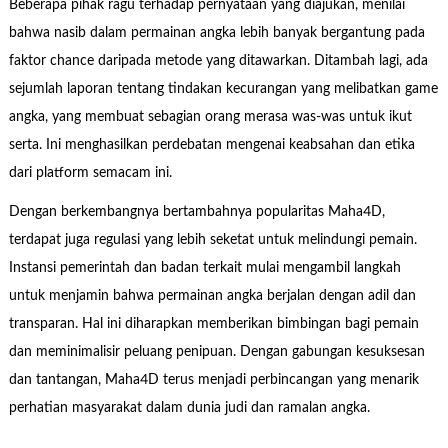
Beberapa pihak ragu terhadap pernyataan yang diajukan, menilai
bahwa nasib dalam permainan angka lebih banyak bergantung pada
faktor chance daripada metode yang ditawarkan. Ditambah lagi, ada
sejumlah laporan tentang tindakan kecurangan yang melibatkan game
angka, yang membuat sebagian orang merasa was-was untuk ikut
serta. Ini menghasilkan perdebatan mengenai keabsahan dan etika
dari platform semacam ini.
Dengan berkembangnya bertambahnya popularitas Maha4D,
terdapat juga regulasi yang lebih seketat untuk melindungi pemain.
Instansi pemerintah dan badan terkait mulai mengambil langkah
untuk menjamin bahwa permainan angka berjalan dengan adil dan
transparan. Hal ini diharapkan memberikan bimbingan bagi pemain
dan meminimalisir peluang penipuan. Dengan gabungan kesuksesan
dan tantangan, Maha4D terus menjadi perbincangan yang menarik
perhatian masyarakat dalam dunia judi dan ramalan angka.