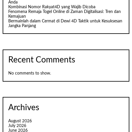
Anda
Kombinasi Nomor Rakyat4D yang Wajib Dicoba
Fenomena Remaja Togel Online di Zaman Digitalisasi: Tren dan
Kemajuan
Bermainlah dalam Cermat di Dewi 4D Taktik untuk Kesuksesan
Jangka Panjang
Recent Comments
No comments to show.
Archives
August 2026
July 2026
June 2026