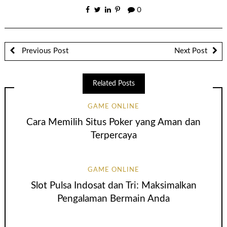
0
Previous Post
Next Post
Related Posts
GAME ONLINE
Cara Memilih Situs Poker yang Aman dan
Terpercaya
GAME ONLINE
Slot Pulsa Indosat dan Tri: Maksimalkan
Pengalaman Bermain Anda