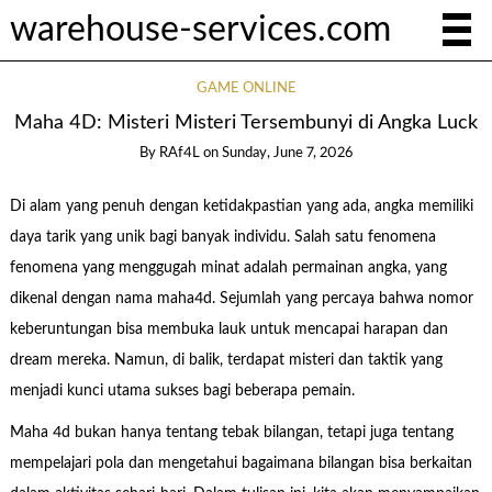
warehouse-services.com
GAME ONLINE
Maha 4D: Misteri Misteri Tersembunyi di Angka Luck
By
RAf4L
on
Sunday, June 7, 2026
Di alam yang penuh dengan ketidakpastian yang ada, angka memiliki
daya tarik yang unik bagi banyak individu. Salah satu fenomena
fenomena yang menggugah minat adalah permainan angka, yang
dikenal dengan nama maha4d. Sejumlah yang percaya bahwa nomor
keberuntungan bisa membuka lauk untuk mencapai harapan dan
dream mereka. Namun, di balik, terdapat misteri dan taktik yang
menjadi kunci utama sukses bagi beberapa pemain.
Maha 4d bukan hanya tentang tebak bilangan, tetapi juga tentang
mempelajari pola dan mengetahui bagaimana bilangan bisa berkaitan