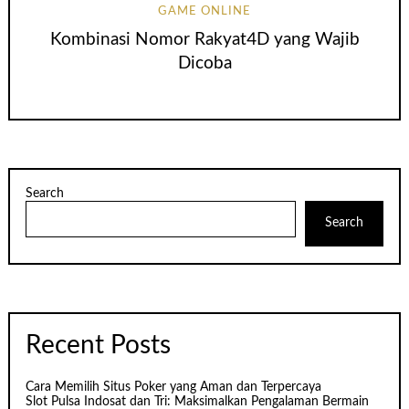
GAME ONLINE
Kombinasi Nomor Rakyat4D yang Wajib
Dicoba
Search
Search
Recent Posts
Cara Memilih Situs Poker yang Aman dan Terpercaya
Slot Pulsa Indosat dan Tri: Maksimalkan Pengalaman Bermain