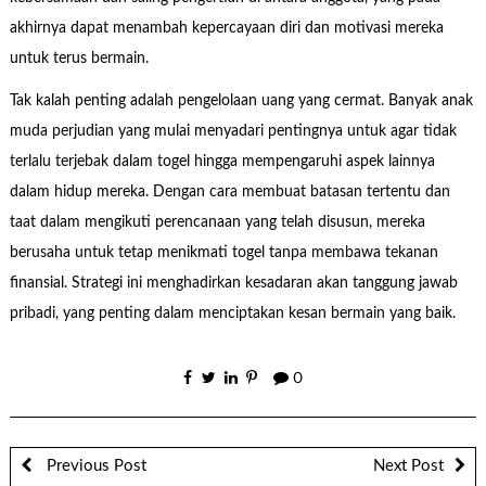
akhirnya dapat menambah kepercayaan diri dan motivasi mereka
untuk terus bermain.
Tak kalah penting adalah pengelolaan uang yang cermat. Banyak anak
muda perjudian yang mulai menyadari pentingnya untuk agar tidak
terlalu terjebak dalam togel hingga mempengaruhi aspek lainnya
dalam hidup mereka. Dengan cara membuat batasan tertentu dan
taat dalam mengikuti perencanaan yang telah disusun, mereka
berusaha untuk tetap menikmati togel tanpa membawa tekanan
finansial. Strategi ini menghadirkan kesadaran akan tanggung jawab
pribadi, yang penting dalam menciptakan kesan bermain yang baik.
0
Previous Post
Next Post