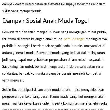
dampak dalam keterlibatan di aktivitas ini supaya tidak masuk dalam
siklus yang memperburuk.
Dampak Sosial Anak Muda Togel
Pemuda taruhan telah menjadi isi baru yang menggugah minat publik,
terutama di antara kalangan anak muda.
pemuda togel
Meningkatnya
praktik ini seringkali berdampak negatif pada interaksi masyarakat di
antara generasi muda. Banyak pemuda yang terlibat dalam lingkaran
judi, yang dapat menyebabkan perpecahan dalam relasi masyarakat.
Saat keinginan untuk berhasil mengatasi prinsip persahabatan serta
solidaritas, banyak komunikasi yang bertransisi menjadi kompetisi
yang merusak.
Selain itu, partisipasi dalam anak muda taruhan bisa mengakibatkan
pergeseran perilaku yang besar. Kaum muda yang ikut mungkin akan
meninggalkan kewajiban akademis serta komunitas mereka, lebih suka