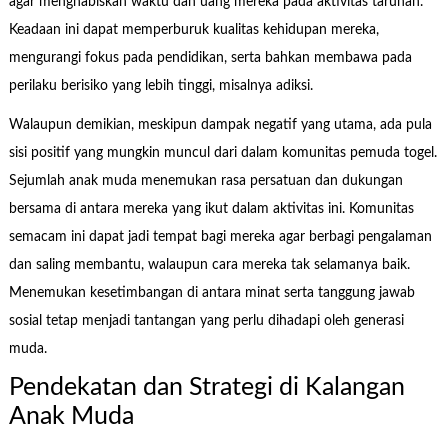
agar menghabiskan waktu dan uang mereka pada aktivitas taruhan.
Keadaan ini dapat memperburuk kualitas kehidupan mereka,
mengurangi fokus pada pendidikan, serta bahkan membawa pada
perilaku berisiko yang lebih tinggi, misalnya adiksi.
Walaupun demikian, meskipun dampak negatif yang utama, ada pula
sisi positif yang mungkin muncul dari dalam komunitas pemuda togel.
Sejumlah anak muda menemukan rasa persatuan dan dukungan
bersama di antara mereka yang ikut dalam aktivitas ini. Komunitas
semacam ini dapat jadi tempat bagi mereka agar berbagi pengalaman
dan saling membantu, walaupun cara mereka tak selamanya baik.
Menemukan kesetimbangan di antara minat serta tanggung jawab
sosial tetap menjadi tantangan yang perlu dihadapi oleh generasi
muda.
Pendekatan dan Strategi di Kalangan
Anak Muda