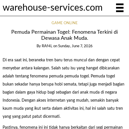
warehouse-services.com
GAME ONLINE
Pemuda Permainan Togel: Fenomena Terkini di
Dewasa Anak Muda.
By
RAf4L
on
Sunday, June 7, 2026
Di era saat ini, beraneka tren baru terus muncul dan dengan cepat
menyebar antara kalangan. Salah satu isu yang hangat dibicarakan
adalah tentang fenomena pemuda pemuda togel. Pemuda togel
bukan sekadar hanya berupa hobi semata, tetapi juga menjadi bagian
bagian dalam gaya hidup bagi sebagian dari anak muda di negara
Indonesia. Dengan akses internetan yang mudah, semakin banyak
kaum muda yang ikut serta dalam aktivitas ini, hal ini salah satu tren
yang yang patut patut dicermati.
Pastinya, fenomena ini ini tidak hanya berkaitan dari segi permainan