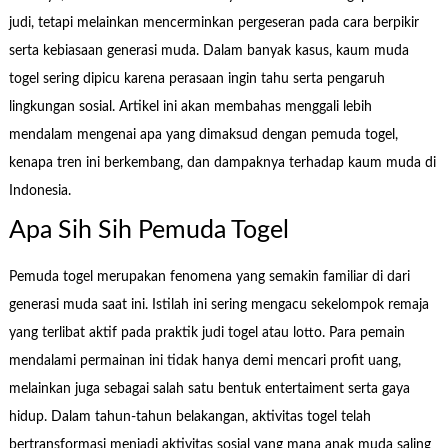
judi, tetapi melainkan mencerminkan pergeseran pada cara berpikir
serta kebiasaan generasi muda. Dalam banyak kasus, kaum muda
togel sering dipicu karena perasaan ingin tahu serta pengaruh
lingkungan sosial. Artikel ini akan membahas menggali lebih
mendalam mengenai apa yang dimaksud dengan pemuda togel,
kenapa tren ini berkembang, dan dampaknya terhadap kaum muda di
Indonesia.
Apa Sih Sih Pemuda Togel
Pemuda togel merupakan fenomena yang semakin familiar di dari
generasi muda saat ini. Istilah ini sering mengacu sekelompok remaja
yang terlibat aktif pada praktik judi togel atau lotto. Para pemain
mendalami permainan ini tidak hanya demi mencari profit uang,
melainkan juga sebagai salah satu bentuk entertaiment serta gaya
hidup. Dalam tahun-tahun belakangan, aktivitas togel telah
bertransformasi menjadi aktivitas sosial yang mana anak muda saling