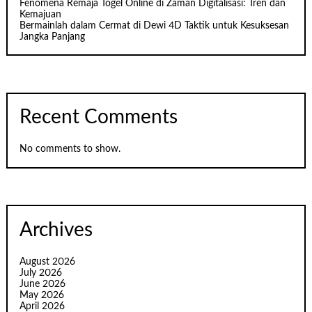
Fenomena Remaja Togel Online di Zaman Digitalisasi: Tren dan
Kemajuan
Bermainlah dalam Cermat di Dewi 4D Taktik untuk Kesuksesan
Jangka Panjang
Recent Comments
No comments to show.
Archives
August 2026
July 2026
June 2026
May 2026
April 2026