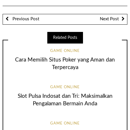
Previous Post
Next Post
Related Posts
GAME ONLINE
Cara Memilih Situs Poker yang Aman dan
Terpercaya
GAME ONLINE
Slot Pulsa Indosat dan Tri: Maksimalkan
Pengalaman Bermain Anda
GAME ONLINE