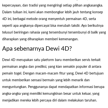
kepercayaan, dan tradisi yang mengiringi setiap pilihan angkasangka.
Dalam tulisan ini, kami akan membongkar lebih jauh tentang konsep
4D ini, berbagai metode orang menyentuh permainan 4D, serta
seperti apa angkanya dipercayai bisa merubah takdir. Ayo berikutnya
telusuri beriringan rahasia yang tersembunyi tersembunyi di balik yang
diharapkan yang diharapkan memberi kemenangan.
Apa sebenarnya Dewi 4D?
Dewi 4D merupakan satu platform baru memberikan servis terkait
permainan angka dan prediksi, yang kian semakin populer di antara
pemain togel. Dengan macam-macam fitur yang, Dewi 4D bertujuan
untuk memberikan sensasi bermain yang lebih menarik dan
menguntungkan. Penggunanya dapat mendapatkan informasi berupa
angka-angka yang memiliki kemungkinan besar untuk keluar, yang
menjadikan mereka lebih percaya diri dalam melakukan taruhan.