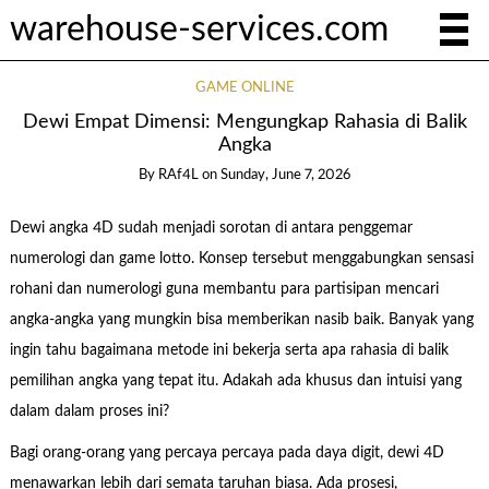
warehouse-services.com
GAME ONLINE
Dewi Empat Dimensi: Mengungkap Rahasia di Balik
Angka
By
RAf4L
on
Sunday, June 7, 2026
Dewi angka 4D sudah menjadi sorotan di antara penggemar
numerologi dan game lotto. Konsep tersebut menggabungkan sensasi
rohani dan numerologi guna membantu para partisipan mencari
angka-angka yang mungkin bisa memberikan nasib baik. Banyak yang
ingin tahu bagaimana metode ini bekerja serta apa rahasia di balik
pemilihan angka yang tepat itu. Adakah ada khusus dan intuisi yang
dalam dalam proses ini?
Bagi orang-orang yang percaya percaya pada daya digit, dewi 4D
menawarkan lebih dari semata taruhan biasa. Ada prosesi,