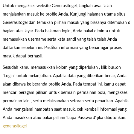
Untuk mengakses website Generasitogel, langkah awal ialah
menjalankan masuk ke profile Anda. Kunjungi halaman utama situs
Generasitogel dan temukan pilihan masuk yang biasanya ditemukan di
bagian atas layar. Pada halaman login, Anda bakal diminta untuk
memasukkan username serta kata sandi yang telah telah Anda
daftarkan sebelum ini. Pastikan informasi yang benar agar proses
masuk dapat berhasil.
Sesudah kamu memasukkan kolom yang diperlukan , klik button
"Login" untuk melanjutkan. Apabila data yang diberikan benar, Anda
akan dibawa ke beranda profile Anda. Pada tempat ini, kamu dapat
mencari beragam pilihan untuk bermain permainan bola, mengakses
permainan lain , serta melaksanakan setoran serta penarikan. Apabila
Anda mengalami hambatan saat masuk, cek kembali informasi yang
Anda masukkan atau pakai pilihan ‘Lupa Password’ jika dibutuhkan.
generasitogel