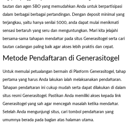
tautan dan agen SBO yang memudahkan Anda untuk berpartisipasi
dalam berbagai berbagai pertandingan. Dengan deposit minimal yang
terjangkau, yaitu hanya senilai 5000, anda dapat mulai menikmati
sensasi bertaruh yang seru dan menguntungkan. Mari kita jelajahi
bersama-sama tahapan mendaftar pada situs Generasitogel serta cari
tautan cadangan paling baik agar akses lebih praktis dan cepat.
Metode Pendaftaran di Generasitogel
Untuk memulai petualangan bermain di Platform Generasitogel, tahap
pertama yang harus Anda lakukan ialah melaksanakan pendaftaran.
Tahapan pendaftaran ini cukup mudah serta dapat dilakukan di dalam
situs resmi Generasitogel. Pastikan Anda memiliki akses kepada link
Generasitogel yang sah agar mencegah masalah ketika mendaftar.
Setelah Anda mengunjungi situs, cari tombol pendaftaran yang
umumnya berada pada bagian atas halaman utama.