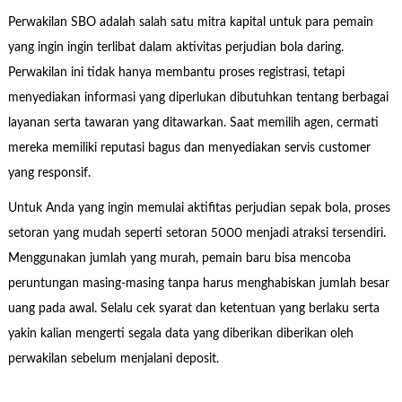
Perwakilan SBO adalah salah satu mitra kapital untuk para pemain
yang ingin ingin terlibat dalam aktivitas perjudian bola daring.
Perwakilan ini tidak hanya membantu proses registrasi, tetapi
menyediakan informasi yang diperlukan dibutuhkan tentang berbagai
layanan serta tawaran yang ditawarkan. Saat memilih agen, cermati
mereka memiliki reputasi bagus dan menyediakan servis customer
yang responsif.
Untuk Anda yang ingin memulai aktifitas perjudian sepak bola, proses
setoran yang mudah seperti setoran 5000 menjadi atraksi tersendiri.
Menggunakan jumlah yang murah, pemain baru bisa mencoba
peruntungan masing-masing tanpa harus menghabiskan jumlah besar
uang pada awal. Selalu cek syarat dan ketentuan yang berlaku serta
yakin kalian mengerti segala data yang diberikan diberikan oleh
perwakilan sebelum menjalani deposit.