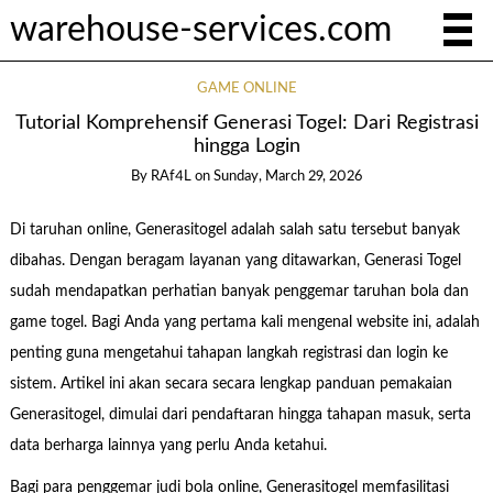
warehouse-services.com
GAME ONLINE
Tutorial Komprehensif Generasi Togel: Dari Registrasi
hingga Login
By
RAf4L
on
Sunday, March 29, 2026
Di taruhan online, Generasitogel adalah salah satu tersebut banyak
dibahas. Dengan beragam layanan yang ditawarkan, Generasi Togel
sudah mendapatkan perhatian banyak penggemar taruhan bola dan
game togel. Bagi Anda yang pertama kali mengenal website ini, adalah
penting guna mengetahui tahapan langkah registrasi dan login ke
sistem. Artikel ini akan secara secara lengkap panduan pemakaian
Generasitogel, dimulai dari pendaftaran hingga tahapan masuk, serta
data berharga lainnya yang perlu Anda ketahui.
Bagi para penggemar judi bola online, Generasitogel memfasilitasi