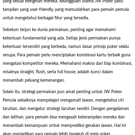
yang sesuai keinginan mereka. Keunggulan utama JW Poker yaitu
tampilan yang user-friendly, yang memudahkan para pemain pemula
untuk mengetahui berbagai fitur yang tersedia.
Sebelum terjun ke dunia permainan, penting agar memahami
ketentuan fundamental yang ada. Setiap jenis permainan punya
ketentuan tersendiri yang berbeda, namun dasar prinsip poker selalu
serupa. Para pemain perlu menciptakan kombinasi kartu terbaik guna
mengatasi kompetitor mereka. Memahami makna dari tiap kombinasi,
misalnya straight, flush, serta full house, adalah kunci dalam
menambah peluang kemenangan.
Selain itu, strategi permainan pun amat penting untuk JW Poker.
Pemula sebaiknya mempelajari mengamati lawan, mengetahui ciri
taruhan, dan mengatur strategi taruhan sendiri. Dengan pengalaman
dan latihan, para pemain bisa mengasah keterampilan mereka dan
menambah kemampuan untuk memprediksi gerakan lawan. Hal ini
akan menjadikan para pemain lebih tangguh di meja poker.