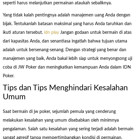
seperti harus melanjutkan permainan ataukah sebaliknya.
Yang tidak kalah pentingnya adalah manajemen uang Anda dengan
bijak. Tentukanlah batasan maksimal yang harus Anda taruhkan dan
ikuti aturan tersebut.
idn play
Jangan godaan untuk bermain di atas
dari kapasitas Anda, dan senantiasa ingatlah bahwa tujuan utama
adalah untuk bersenang-senang. Dengan strategi yang benar dan
manajemen yang baik, Anda bakal lebih siap untuk menyongsong uji
coba di JW Poker dan meningkatkan kemampuan Anda dalam IDN
Poker.
Tips dan Tips Menghindari Kesalahan
Umum
Saat bermain di jw poker, sejumlah pemula yang cenderung
melakukan kesalahan yang umum disebabkan oleh minimnya
pengalaman. Salah satu kesalahan yang sering terjadi adalah bermain
sangat agresif tanpa mempertimbangkan kondisi di permainan.