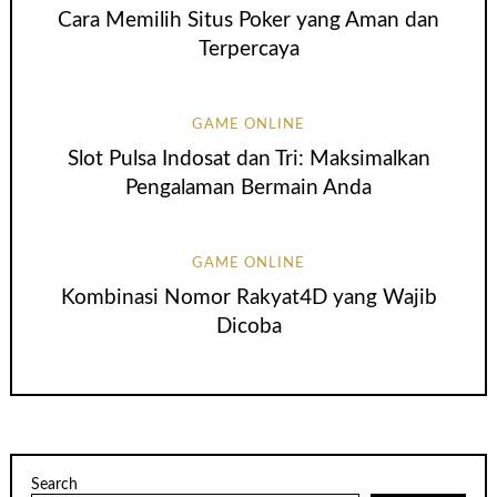
Cara Memilih Situs Poker yang Aman dan
Terpercaya
GAME ONLINE
Slot Pulsa Indosat dan Tri: Maksimalkan
Pengalaman Bermain Anda
GAME ONLINE
Kombinasi Nomor Rakyat4D yang Wajib
Dicoba
Search