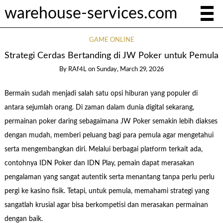
warehouse-services.com
GAME ONLINE
Strategi Cerdas Bertanding di JW Poker untuk Pemula
By
RAf4L
on
Sunday, March 29, 2026
Bermain sudah menjadi salah satu opsi hiburan yang populer di
antara sejumlah orang. Di zaman dalam dunia digital sekarang,
permainan poker daring sebagaimana JW Poker semakin lebih diakses
dengan mudah, memberi peluang bagi para pemula agar mengetahui
serta mengembangkan diri. Melalui berbagai platform terkait ada,
contohnya IDN Poker dan IDN Play, pemain dapat merasakan
pengalaman yang sangat autentik serta menantang tanpa perlu perlu
pergi ke kasino fisik. Tetapi, untuk pemula, memahami strategi yang
sangatlah krusial agar bisa berkompetisi dan merasakan permainan
dengan baik.