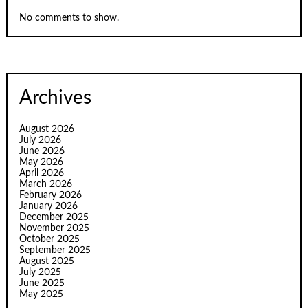
No comments to show.
Archives
August 2026
July 2026
June 2026
May 2026
April 2026
March 2026
February 2026
January 2026
December 2025
November 2025
October 2025
September 2025
August 2025
July 2025
June 2025
May 2025