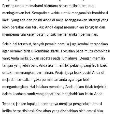
Penting untuk memahami bilamana harus melipat, bet, atau
meningkatkan bet. Sempatkan waktu untuk menganalisis kombinasi
kartu yang ada dan posisi Anda di meja. Menggunakan strategi yang
lebih bersabar dan terukur, Anda dapat menurunkan kerugian dan
mempengaruhi kesempatan untuk memenangkan permainan.
Selain hal tersebut, banyak pemain pemula juga kembali tergodakan
agar bermain terlalu kombinasi kartu. Fokuslah pada mutu kombinasi
yang Anda miliki, bukan sebatas pada jumlahnya. Dengan memilih
tangan yang lebih baik, Anda akan memiliki peluang yang lebih baik
untuk memenangkan permainan. Pelajari juga letak posisi Anda di
meja dan sesuaikan gaya permainan anda agar agar lebih
menguntungkan. Hal ini akan menolong Anda dalam tidak terjebak
dalam keadaan rumit yang dapat bisa menghabiskan kartu Anda.
Terakhir, jangan lupakan pentingnya menjaga pengelolaan emosi
ketika berpartisipasi. Kesalahan yang disebabkan oleh emosi bisa