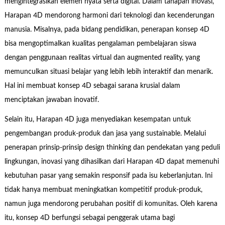
mengintegrasikan elemen nyata serta digital. Dalam tahapan inovasi,
Harapan 4D mendorong harmoni dari teknologi dan kecenderungan
manusia. Misalnya, pada bidang pendidikan, penerapan konsep 4D
bisa mengoptimalkan kualitas pengalaman pembelajaran siswa
dengan penggunaan realitas virtual dan augmented reality, yang
memunculkan situasi belajar yang lebih lebih interaktif dan menarik.
Hal ini membuat konsep 4D sebagai sarana krusial dalam
menciptakan jawaban inovatif.
Selain itu, Harapan 4D juga menyediakan kesempatan untuk
pengembangan produk-produk dan jasa yang sustainable. Melalui
penerapan prinsip-prinsip design thinking dan pendekatan yang peduli
lingkungan, inovasi yang dihasilkan dari Harapan 4D dapat memenuhi
kebutuhan pasar yang semakin responsif pada isu keberlanjutan. Ini
tidak hanya membuat meningkatkan kompetitif produk-produk,
namun juga mendorong perubahan positif di komunitas. Oleh karena
itu, konsep 4D berfungsi sebagai penggerak utama bagi