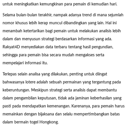
untuk meningkatkan kemungkinan para pemain di kemudian hari.
Selama bulan-bulan terakhir, nampak adanya trend di mana sejumlah
nomor khusus lebih kerap muncul dibandingkan yang lain. Hal ini
menambah ketertarikan bagi pemain untuk melakukan analisis lebih
dalam dan menyusun strategi berdasarkan informasi yang ada.
Rakyat4D menyediakan data terbaru tentang hasil pengundian,
sehingga para pemain bisa secara mudah mengakses serta
mempelajari informasi itu.
Terlepas selain analisa yang dilakukan, penting untuk diingat
bahwasanya lotere adalah sebuah permainan yang tergantung pada
keberuntungan. Meskipun strategi serta analisis dapat membantu
dalam pengambilan keputusan, tidak ada jaminan keberhasilan yang
pasti pada mendapatkan kemenangan. Karenanya, para pemain harus
memainkan dengan bijaksana dan selalu mempertimbangkan batas
dalam bermain togel Hongkong.