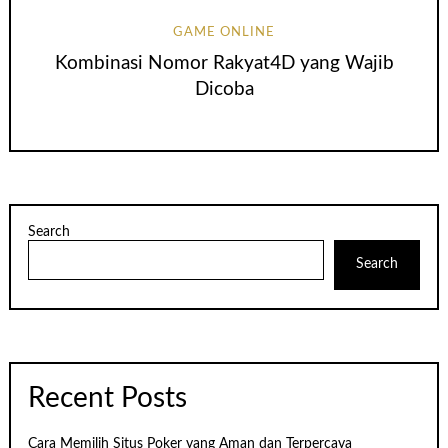
GAME ONLINE
Kombinasi Nomor Rakyat4D yang Wajib
Dicoba
Search
Search
Recent Posts
Cara Memilih Situs Poker yang Aman dan Terpercaya