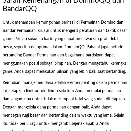
Saran Kemenangan di DominoQQ dan
BandarQQ
Untuk menambah kemungkinan berhasil di Permainan Domino dan
Bandar Permainan, krusial untuk mengerti peraturan dan taktik dasar
game. Pelajari susunan kartu yang dapat menawarkan profit lebih
besar, seperti hasil optimal dalam DominoQQ. Pahami juga metode
bertanding Bandar Permainan dan bagaimana partisipan dapat
menggunakan posisi sebagai pimpinan. Dengan mengetahui kerangka
game, Anda dapat melakukan pilihan yang lebih baik saat bertanding.
Kemudian, manajemen dana adalah elemen penting dalam permainan
ini. Tetapkan limit untuk dirimu sebelum Anda memulai permainan
dan jangan lupa untuk tidak melampaui total yang sudah ditetapkan.
Dengan mengelola dana permainan dengan baik, Anda dapat
mencegah rugi besar dan bertanding dalam waktu yang lama. Selain
itu, tidak perlu ragu untuk mengambil sejenak apabila Anda