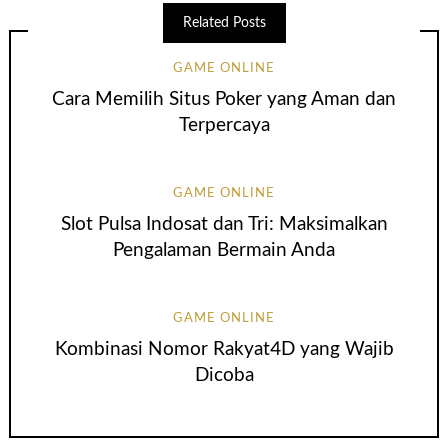
Related Posts
GAME ONLINE
Cara Memilih Situs Poker yang Aman dan
Terpercaya
GAME ONLINE
Slot Pulsa Indosat dan Tri: Maksimalkan
Pengalaman Bermain Anda
GAME ONLINE
Kombinasi Nomor Rakyat4D yang Wajib
Dicoba