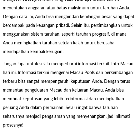
menentukan anggaran atau batas maksimum untuk taruhan Anda.
Dengan cara ini, Anda bisa menghindari kehilangan besar yang dapat
berdampak pada keuangan pribadi. Selain itu, pertimbangkan untuk
menggunakan sistem taruhan, seperti taruhan progresif, di mana
Anda meningkatkan taruhan setelah kalah untuk berusaha
mendapatkan kembali kerugian.
Jangan lupa untuk selalu memperbarui informasi terkait Toto Macau
hari ini. Informasi terkini mengenai Macau Pools dan perkembangan
terbaru bisa sangat mempengaruhi keputusan Anda. Dengan terus
memantau pengeluaran Macau dan keluaran Macau, Anda bisa
membuat keputusan yang lebih terinformasi dan meningkatkan
peluang Anda dalam permainan. Selalu ingat bahwa taruhan
seharusnya menjadi pengalaman yang menyenangkan, jadi nikmati
prosesnya!