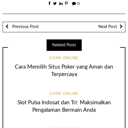
0
Previous Post
Next Post
Related Posts
GAME ONLINE
Cara Memilih Situs Poker yang Aman dan
Terpercaya
GAME ONLINE
Slot Pulsa Indosat dan Tri: Maksimalkan
Pengalaman Bermain Anda