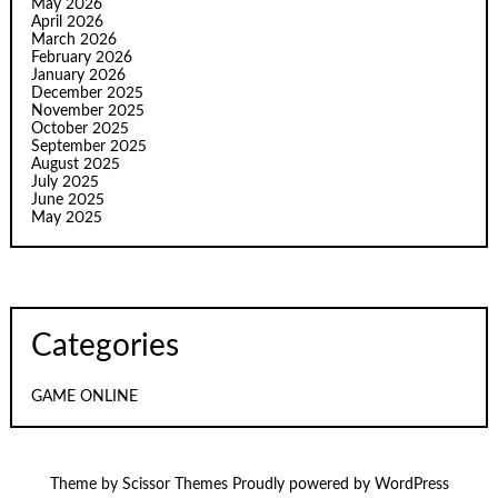
May 2026
April 2026
March 2026
February 2026
January 2026
December 2025
November 2025
October 2025
September 2025
August 2025
July 2025
June 2025
May 2025
Categories
GAME ONLINE
Theme by
Scissor Themes
Proudly powered by
WordPress