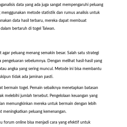
nganalisis data yang ada juga sangat mempengaruhi peluang
 menggunakan metode statistik dan rumus analisis untuk
akan data hasil terbaru, mereka dapat membuat
 dalam bertaruh di togel Taiwan.
 agar peluang menang semakin besar. Salah satu strategi
 pengeluaran sebelumnya. Dengan melihat hasil-hasil yang
a atau angka yang sering muncul. Metode ini bisa membantu
kipun tidak ada jaminan pasti.
aat bermain togel. Pemain sebaiknya menetapkan batasan
ak melebihi jumlah tersebut. Pengelolaan keuangan yang
r dan memungkinkan mereka untuk bermain dengan lebih
pat meningkatkan peluang kemenangan.
u forum online bisa menjadi cara yang efektif untuk