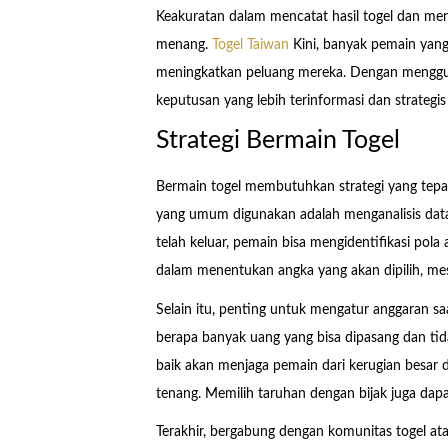
Keakuratan dalam mencatat hasil togel dan me
menang.
Togel Taiwan
Kini, banyak pemain yang
meningkatkan peluang mereka. Dengan menggun
keputusan yang lebih terinformasi dan strategis
Strategi Bermain Togel
Bermain togel membutuhkan strategi yang tepat
yang umum digunakan adalah menganalisis data
telah keluar, pemain bisa mengidentifikasi pol
dalam menentukan angka yang akan dipilih, mes
Selain itu, penting untuk mengatur anggaran s
berapa banyak uang yang bisa dipasang dan tid
baik akan menjaga pemain dari kerugian besa
tenang. Memilih taruhan dengan bijak juga da
Terakhir, bergabung dengan komunitas togel ata