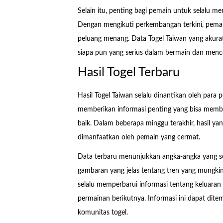
Selain itu, penting bagi pemain untuk selalu m
Dengan mengikuti perkembangan terkini, pema
peluang menang. Data Togel Taiwan yang akurat 
siapa pun yang serius dalam bermain dan menco
Hasil Togel Terbaru
Hasil Togel Taiwan selalu dinantikan oleh para
memberikan informasi penting yang bisa memb
baik. Dalam beberapa minggu terakhir, hasil y
dimanfaatkan oleh pemain yang cermat.
Data terbaru menunjukkan angka-angka yang se
gambaran yang jelas tentang tren yang mungkin 
selalu memperbarui informasi tentang keluaran
permainan berikutnya. Informasi ini dapat dite
komunitas togel.