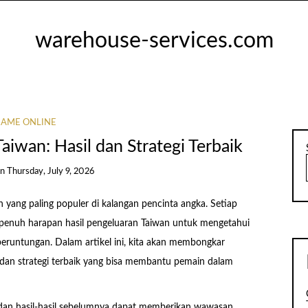
warehouse-services.com
AME ONLINE
iwan: Hasil dan Strategi Terbaik
on
Thursday, July 9, 2026
n yang paling populer di kalangan pencinta angka. Setiap
penuh harapan hasil pengeluaran Taiwan untuk mengetahui
runtungan. Dalam artikel ini, kita akan membongkar
il dan strategi terbaik yang bisa membantu pemain dalam
n hasil-hasil sebelumnya dapat memberikan wawasan