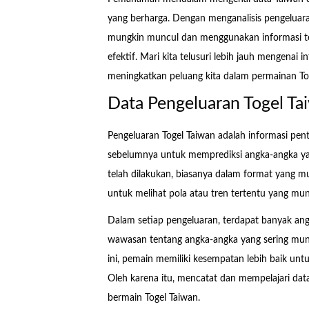
yang berharga. Dengan menganalisis pengeluaran
mungkin muncul dan menggunakan informasi te
efektif. Mari kita telusuri lebih jauh mengenai
meningkatkan peluang kita dalam permainan To
Data Pengeluaran Togel Ta
Pengeluaran Togel Taiwan adalah informasi penti
sebelumnya untuk memprediksi angka-angka yan
telah dilakukan, biasanya dalam format yang m
untuk melihat pola atau tren tertentu yang mun
Dalam setiap pengeluaran, terdapat banyak angk
wawasan tentang angka-angka yang sering mun
ini, pemain memiliki kesempatan lebih baik u
Oleh karena itu, mencatat dan mempelajari data
bermain Togel Taiwan.