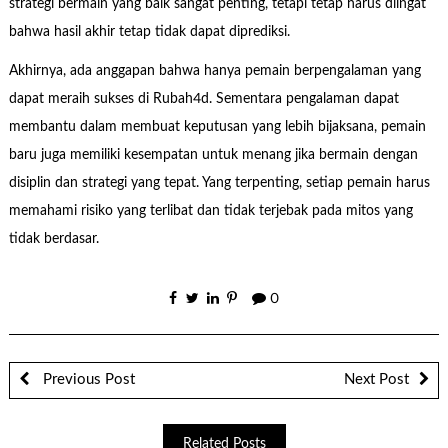
strategi bermain yang baik sangat penting, tetapi tetap harus diingat
bahwa hasil akhir tetap tidak dapat diprediksi.
Akhirnya, ada anggapan bahwa hanya pemain berpengalaman yang
dapat meraih sukses di Rubah4d. Sementara pengalaman dapat
membantu dalam membuat keputusan yang lebih bijaksana, pemain
baru juga memiliki kesempatan untuk menang jika bermain dengan
disiplin dan strategi yang tepat. Yang terpenting, setiap pemain harus
memahami risiko yang terlibat dan tidak terjebak pada mitos yang
tidak berdasar.
0
Previous Post
Next Post
Related Posts