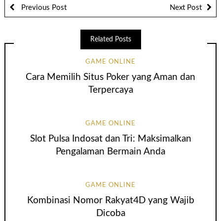
Previous Post
Next Post
Related Posts
GAME ONLINE
Cara Memilih Situs Poker yang Aman dan
Terpercaya
GAME ONLINE
Slot Pulsa Indosat dan Tri: Maksimalkan
Pengalaman Bermain Anda
GAME ONLINE
Kombinasi Nomor Rakyat4D yang Wajib
Dicoba