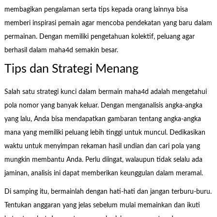
membagikan pengalaman serta tips kepada orang lainnya bisa
memberi inspirasi pemain agar mencoba pendekatan yang baru dalam
permainan. Dengan memiliki pengetahuan kolektif, peluang agar
berhasil dalam maha4d semakin besar.
Tips dan Strategi Menang
Salah satu strategi kunci dalam bermain maha4d adalah mengetahui
pola nomor yang banyak keluar. Dengan menganalisis angka-angka
yang lalu, Anda bisa mendapatkan gambaran tentang angka-angka
mana yang memiliki peluang lebih tinggi untuk muncul. Dedikasikan
waktu untuk menyimpan rekaman hasil undian dan cari pola yang
mungkin membantu Anda. Perlu diingat, walaupun tidak selalu ada
jaminan, analisis ini dapat memberikan keunggulan dalam meramal.
Di samping itu, bermainlah dengan hati-hati dan jangan terburu-buru.
Tentukan anggaran yang jelas sebelum mulai memainkan dan ikuti