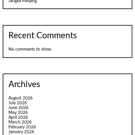
Jangka Panjang
Recent Comments
No comments to show.
Archives
August 2026
July 2026
June 2026
May 2026
April 2026
March 2026
February 2026
January 2026