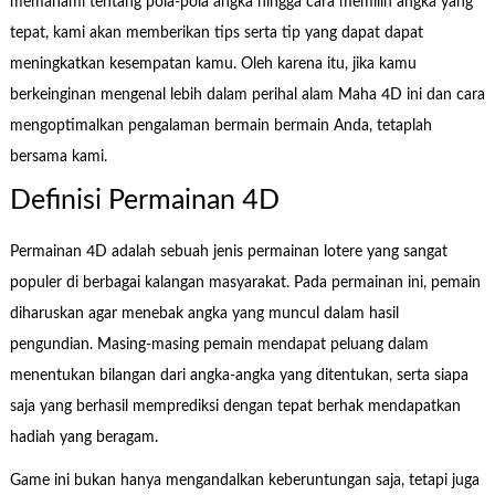
memahami tentang pola-pola angka hingga cara memilih angka yang
tepat, kami akan memberikan tips serta tip yang dapat dapat
meningkatkan kesempatan kamu. Oleh karena itu, jika kamu
berkeinginan mengenal lebih dalam perihal alam Maha 4D ini dan cara
mengoptimalkan pengalaman bermain bermain Anda, tetaplah
bersama kami.
Definisi Permainan 4D
Permainan 4D adalah sebuah jenis permainan lotere yang sangat
populer di berbagai kalangan masyarakat. Pada permainan ini, pemain
diharuskan agar menebak angka yang muncul dalam hasil
pengundian. Masing-masing pemain mendapat peluang dalam
menentukan bilangan dari angka-angka yang ditentukan, serta siapa
saja yang berhasil memprediksi dengan tepat berhak mendapatkan
hadiah yang beragam.
Game ini bukan hanya mengandalkan keberuntungan saja, tetapi juga