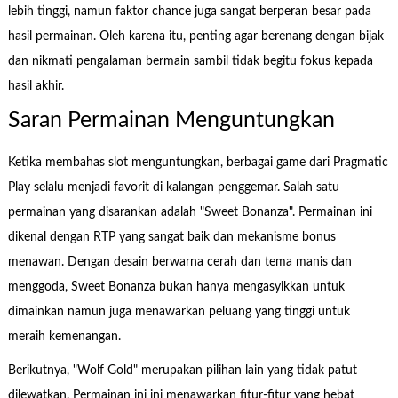
lebih tinggi, namun faktor chance juga sangat berperan besar pada
hasil permainan. Oleh karena itu, penting agar berenang dengan bijak
dan nikmati pengalaman bermain sambil tidak begitu fokus kepada
hasil akhir.
Saran Permainan Menguntungkan
Ketika membahas slot menguntungkan, berbagai game dari Pragmatic
Play selalu menjadi favorit di kalangan penggemar. Salah satu
permainan yang disarankan adalah "Sweet Bonanza". Permainan ini
dikenal dengan RTP yang sangat baik dan mekanisme bonus
menawan. Dengan desain berwarna cerah dan tema manis dan
menggoda, Sweet Bonanza bukan hanya mengasyikkan untuk
dimainkan namun juga menawarkan peluang yang tinggi untuk
meraih kemenangan.
Berikutnya, "Wolf Gold" merupakan pilihan lain yang tidak patut
dilewatkan. Permainan ini ini menawarkan fitur-fitur yang hebat