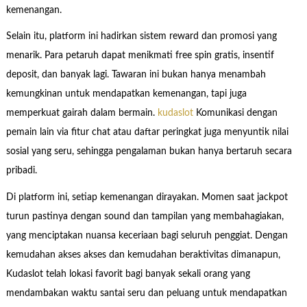
kemenangan.
Selain itu, platform ini hadirkan sistem reward dan promosi yang
menarik. Para petaruh dapat menikmati free spin gratis, insentif
deposit, dan banyak lagi. Tawaran ini bukan hanya menambah
kemungkinan untuk mendapatkan kemenangan, tapi juga
memperkuat gairah dalam bermain.
kudaslot
Komunikasi dengan
pemain lain via fitur chat atau daftar peringkat juga menyuntik nilai
sosial yang seru, sehingga pengalaman bukan hanya bertaruh secara
pribadi.
Di platform ini, setiap kemenangan dirayakan. Momen saat jackpot
turun pastinya dengan sound dan tampilan yang membahagiakan,
yang menciptakan nuansa keceriaan bagi seluruh penggiat. Dengan
kemudahan akses akses dan kemudahan beraktivitas dimanapun,
Kudaslot telah lokasi favorit bagi banyak sekali orang yang
mendambakan waktu santai seru dan peluang untuk mendapatkan