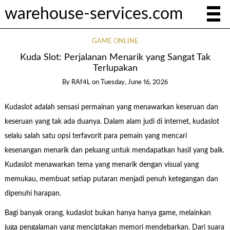
warehouse-services.com
GAME ONLINE
Kuda Slot: Perjalanan Menarik yang Sangat Tak
Terlupakan
By
RAf4L
on
Tuesday, June 16, 2026
Kudaslot adalah sensasi permainan yang menawarkan keseruan dan
keseruan yang tak ada duanya. Dalam alam judi di internet, kudaslot
selalu salah satu opsi terfavorit para pemain yang mencari
kesenangan menarik dan peluang untuk mendapatkan hasil yang baik.
Kudaslot menawarkan tema yang menarik dengan visual yang
memukau, membuat setiap putaran menjadi penuh ketegangan dan
dipenuhi harapan.
Bagi banyak orang, kudaslot bukan hanya hanya game, melainkan
juga pengalaman yang menciptakan memori mendebarkan. Dari suara