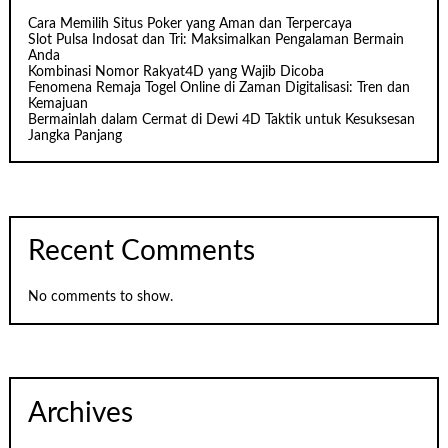
Cara Memilih Situs Poker yang Aman dan Terpercaya
Slot Pulsa Indosat dan Tri: Maksimalkan Pengalaman Bermain
Anda
Kombinasi Nomor Rakyat4D yang Wajib Dicoba
Fenomena Remaja Togel Online di Zaman Digitalisasi: Tren dan
Kemajuan
Bermainlah dalam Cermat di Dewi 4D Taktik untuk Kesuksesan
Jangka Panjang
Recent Comments
No comments to show.
Archives