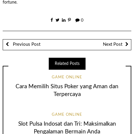
fortune.
0
Previous Post
Next Post
Related Posts
GAME ONLINE
Cara Memilih Situs Poker yang Aman dan
Terpercaya
GAME ONLINE
Slot Pulsa Indosat dan Tri: Maksimalkan
Pengalaman Bermain Anda