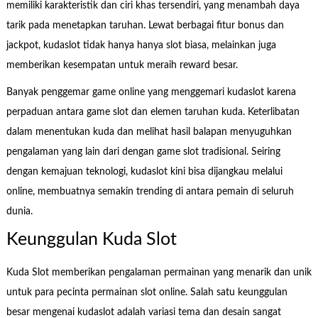
memiliki karakteristik dan ciri khas tersendiri, yang menambah daya
tarik pada menetapkan taruhan. Lewat berbagai fitur bonus dan
jackpot, kudaslot tidak hanya hanya slot biasa, melainkan juga
memberikan kesempatan untuk meraih reward besar.
Banyak penggemar game online yang menggemari kudaslot karena
perpaduan antara game slot dan elemen taruhan kuda. Keterlibatan
dalam menentukan kuda dan melihat hasil balapan menyuguhkan
pengalaman yang lain dari dengan game slot tradisional. Seiring
dengan kemajuan teknologi, kudaslot kini bisa dijangkau melalui
online, membuatnya semakin trending di antara pemain di seluruh
dunia.
Keunggulan Kuda Slot
Kuda Slot memberikan pengalaman permainan yang menarik dan unik
untuk para pecinta permainan slot online. Salah satu keunggulan
besar mengenai kudaslot adalah variasi tema dan desain sangat