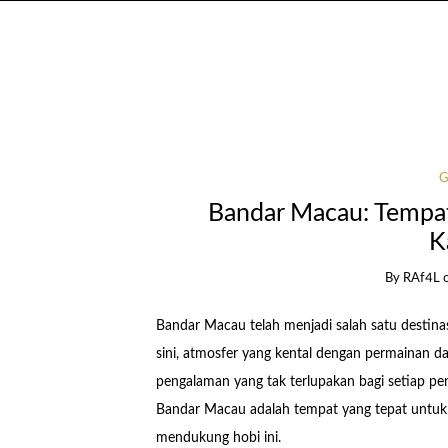
G
Bandar Macau: Tempa
K
By
RAf4L
Bandar Macau telah menjadi salah satu destinas
sini, atmosfer yang kental dengan permainan d
pengalaman yang tak terlupakan bagi setiap p
Bandar Macau adalah tempat yang tepat untuk 
mendukung hobi ini.