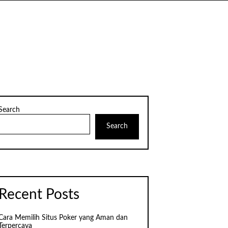
Search
Search
Recent Posts
Cara Memilih Situs Poker yang Aman dan
Terpercaya