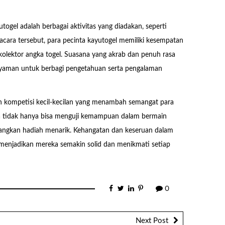
togel adalah berbagai aktivitas yang diadakan, seperti
cara tersebut, para pecinta kayutogel memiliki kesempatan
olektor angka togel. Suasana yang akrab dan penuh rasa
yaman untuk berbagi pengetahuan serta pengalaman
kan kompetisi kecil-kecilan yang menambah semangat para
ka tidak hanya bisa menguji kemampuan dalam bermain
angkan hadiah menarik. Kehangatan dan keseruan dalam
menjadikan mereka semakin solid dan menikmati setiap
0
Next Post