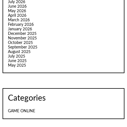
July 2026
June 2026
May 2026
April 2026
March 2026
February 2026
January 2026
December 2025
November 2025
October 2025
September 2025
August 2025
July 2025
June 2025
May 2025
Categories
GAME ONLINE