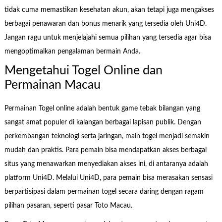
tidak cuma memastikan kesehatan akun, akan tetapi juga mengakses
berbagai penawaran dan bonus menarik yang tersedia oleh Uni4D.
Jangan ragu untuk menjelajahi semua pilihan yang tersedia agar bisa
mengoptimalkan pengalaman bermain Anda.
Mengetahui Togel Online dan
Permainan Macau
Permainan Togel online adalah bentuk game tebak bilangan yang
sangat amat populer di kalangan berbagai lapisan publik. Dengan
perkembangan teknologi serta jaringan, main togel menjadi semakin
mudah dan praktis. Para pemain bisa mendapatkan akses berbagai
situs yang menawarkan menyediakan akses ini, di antaranya adalah
platform Uni4D. Melalui Uni4D, para pemain bisa merasakan sensasi
berpartisipasi dalam permainan togel secara daring dengan ragam
pilihan pasaran, seperti pasar Toto Macau.