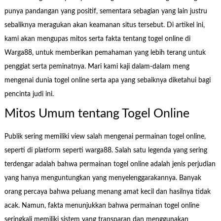
punya pandangan yang positif, sementara sebagian yang lain justru
sebaliknya meragukan akan keamanan situs tersebut. Di artikel ini,
kami akan mengupas mitos serta fakta tentang togel online di
Warga88, untuk memberikan pemahaman yang lebih terang untuk
penggiat serta peminatnya. Mari kami kaji dalam-dalam meng
mengenai dunia togel online serta apa yang sebaiknya diketahui bagi
pencinta judi ini.
Mitos Umum tentang Togel Online
Publik sering memiliki view salah mengenai permainan togel online,
seperti di platform seperti warga88. Salah satu legenda yang sering
terdengar adalah bahwa permainan togel online adalah jenis perjudian
yang hanya menguntungkan yang menyelenggarakannya. Banyak
orang percaya bahwa peluang menang amat kecil dan hasilnya tidak
acak. Namun, fakta menunjukkan bahwa permainan togel online
seringkali memiliki sistem yang transparan dan menggunakan