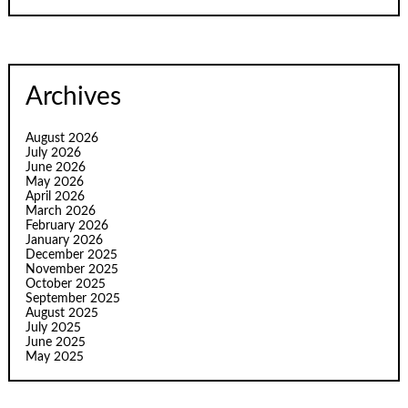
Archives
August 2026
July 2026
June 2026
May 2026
April 2026
March 2026
February 2026
January 2026
December 2025
November 2025
October 2025
September 2025
August 2025
July 2025
June 2025
May 2025