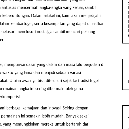
i antusias mencermati angka-angka yang keluar, sambil
keberuntungan. Dalam artikel ini, kami akan menjelajahi
 dalam kembartogel, serta kesempatan yang dapat dihasilkan
nelusuri menelusuri nostalgia sambil mencari peluang
ri.
l, mempunyai dasar yang dalam dari masa lalu perjudian di
k waktu yang lama dan menjadi sebuah variasi
at. Uraian awalnya bisa ditelusuri sejak ke tradisi togel
permainan angka ini sering dibermain oleh guna
rkompetisi.
ami berbagai kemajuan dan inovasi. Seiring dengan
 permainan ini semakin lebih mudah. Banyak sekali
ne, yang memungkinkan mereka untuk bertaruh dari