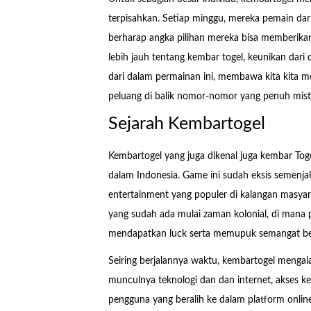
terpisahkan. Setiap minggu, mereka pemain dar
berharap angka pilihan mereka bisa memberikan 
lebih jauh tentang kembar togel, keunikan dari
dari dalam permainan ini, membawa kita kita me
peluang di balik nomor-nomor yang penuh miste
Sejarah Kembartogel
Kembartogel yang juga dikenal juga kembar Toge
dalam Indonesia. Game ini sudah eksis semenja
entertainment yang populer di kalangan masyarak
yang sudah ada mulai zaman kolonial, di mana 
mendapatkan luck serta memupuk semangat be
Seiring berjalannya waktu, kembartogel mengal
munculnya teknologi dan dan internet, akses ke
pengguna yang beralih ke dalam platform onli