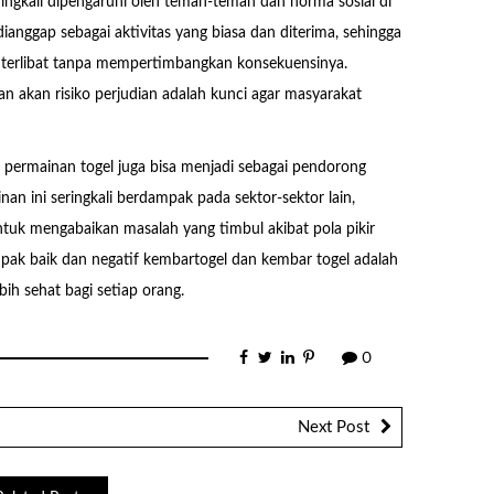
eringkali dipengaruhi oleh teman-teman dan norma sosial di
 dianggap sebagai aktivitas yang biasa dan diterima, sehingga
g terlibat tanpa mempertimbangkan konsekuensinya.
 akan risiko perjudian adalah kunci agar masyarakat
, permainan togel juga bisa menjadi sebagai pendorong
an ini seringkali berdampak pada sektor-sektor lain,
 untuk mengabaikan masalah yang timbul akibat pola pikir
pak baik dan negatif kembartogel dan kembar togel adalah
ih sehat bagi setiap orang.
0
Next Post