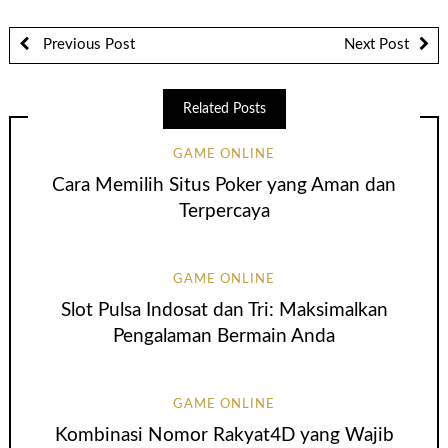
Previous Post
Next Post
Related Posts
GAME ONLINE
Cara Memilih Situs Poker yang Aman dan
Terpercaya
GAME ONLINE
Slot Pulsa Indosat dan Tri: Maksimalkan
Pengalaman Bermain Anda
GAME ONLINE
Kombinasi Nomor Rakyat4D yang Wajib