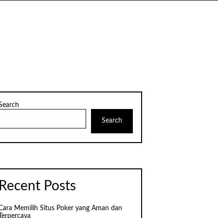
Search
Search
Recent Posts
Cara Memilih Situs Poker yang Aman dan
Terpercaya