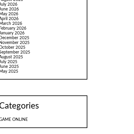
July 2026
June 2026
May 2026
April 2026
March 2026
February 2026
January 2026
December 2025
November 2025
October 2025
September 2025
August 2025
July 2025
June 2025
May 2025
Categories
GAME ONLINE