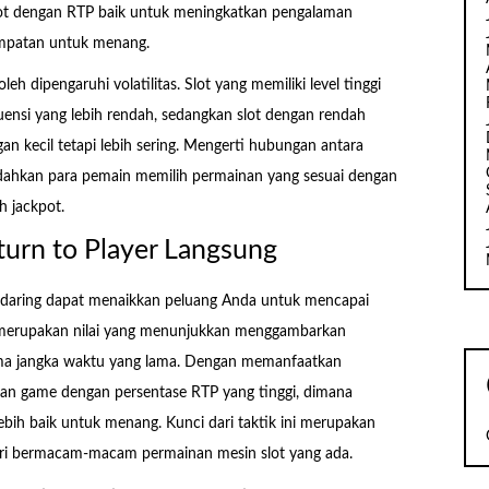
lot dengan RTP baik untuk meningkatkan pengalaman
mpatan untuk menang.
leh dipengaruhi volatilitas. Slot yang memiliki level tinggi
uensi yang lebih rendah, sedangkan slot dengan rendah
kecil tetapi lebih sering. Mengerti hubungan antara
udahkan para pemain memilih permainan yang sesuai dengan
 jackpot.
urn to Player Langsung
daring dapat menaikkan peluang Anda untuk mencapai
 merupakan nilai yang menunjukkan menggambarkan
elama jangka waktu yang lama. Dengan memanfaatkan
an game dengan persentase RTP yang tinggi, dimana
h baik untuk menang. Kunci dari taktik ini merupakan
dari bermacam-macam permainan mesin slot yang ada.