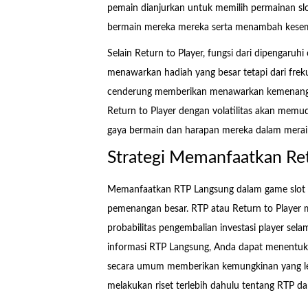
pemain dianjurkan untuk memilih permainan s
bermain mereka mereka serta menambah kese
Selain Return to Player, fungsi dari dipengaruhi o
menawarkan hadiah yang besar tetapi dari frek
cenderung memberikan menawarkan kemenangan 
Return to Player dengan volatilitas akan mem
gaya bermain dan harapan mereka dalam meraih
Strategi Memanfaatkan Ret
Memanfaatkan RTP Langsung dalam game slot 
pemenangan besar. RTP atau Return to Player
probabilitas pengembalian investasi player s
informasi RTP Langsung, Anda dapat menentuk
secara umum memberikan kemungkinan yang lebi
melakukan riset terlebih dahulu tentang RTP 