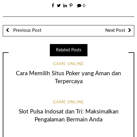
0
Previous Post
Next Post
Related Posts
GAME ONLINE
Cara Memilih Situs Poker yang Aman dan
Terpercaya
GAME ONLINE
Slot Pulsa Indosat dan Tri: Maksimalkan
Pengalaman Bermain Anda