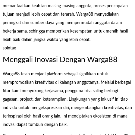
memanfaatkan keahlian masing-masing anggota, proses pencapaian
tujuan menjadi lebih cepat dan terarah. Warga88 menyediakan
perangkat dan sumber daya yang mempermudah anggota dalam
bekerja sama, sehingga memberikan kesempatan untuk meraih hasil
lebih baik dalam jangka waktu yang lebih cepat.
spintax
Menggali Inovasi Dengan Warga88
Warga88 telah menjadi platform sebagai signifikan untuk
mempromosikan kreativitas di kalangan anggotanya. Melalui berbagai
fitur kami menyokong kerjasama, pengguna bisa saling berbagi
gagasan, project, dan keterampilan. Lingkungan yang inklusif ini tiap
individu untuk mengekspresikan diri, mengembangkan kreativitas, dan
terinspirasi oleh hasil orang lain. Ini menciptakan ekosistem di mana
inovasi dapat tumbuh dengan baik.