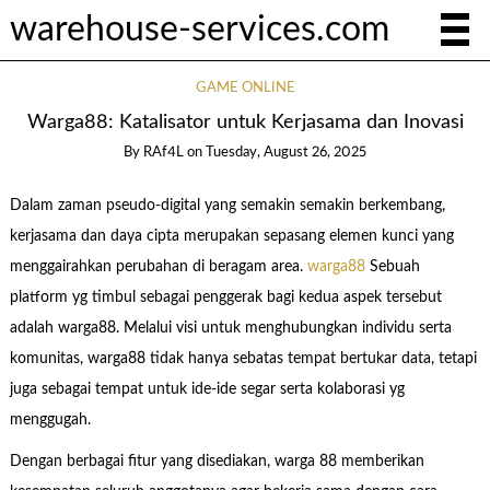
warehouse-services.com
GAME ONLINE
Warga88: Katalisator untuk Kerjasama dan Inovasi
By
RAf4L
on
Tuesday, August 26, 2025
Dalam zaman pseudo-digital yang semakin semakin berkembang,
kerjasama dan daya cipta merupakan sepasang elemen kunci yang
menggairahkan perubahan di beragam area.
warga88
Sebuah
platform yg timbul sebagai penggerak bagi kedua aspek tersebut
adalah warga88. Melalui visi untuk menghubungkan individu serta
komunitas, warga88 tidak hanya sebatas tempat bertukar data, tetapi
juga sebagai tempat untuk ide-ide segar serta kolaborasi yg
menggugah.
Dengan berbagai fitur yang disediakan, warga 88 memberikan