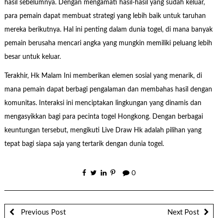
hasil sebelumnya. Dengan mengamati hasil-hasil yang sudah keluar,
para pemain dapat membuat strategi yang lebih baik untuk taruhan
mereka berikutnya. Hal ini penting dalam dunia togel, di mana banyak
pemain berusaha mencari angka yang mungkin memiliki peluang lebih
besar untuk keluar.
Terakhir, Hk Malam Ini memberikan elemen sosial yang menarik, di
mana pemain dapat berbagi pengalaman dan membahas hasil dengan
komunitas. Interaksi ini menciptakan lingkungan yang dinamis dan
mengasyikkan bagi para pecinta togel Hongkong. Dengan berbagai
keuntungan tersebut, mengikuti Live Draw Hk adalah pilihan yang
tepat bagi siapa saja yang tertarik dengan dunia togel.
0
Previous Post
Next Post