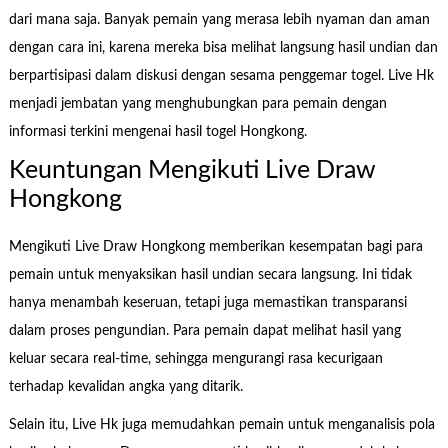
dari mana saja. Banyak pemain yang merasa lebih nyaman dan aman
dengan cara ini, karena mereka bisa melihat langsung hasil undian dan
berpartisipasi dalam diskusi dengan sesama penggemar togel. Live Hk
menjadi jembatan yang menghubungkan para pemain dengan
informasi terkini mengenai hasil togel Hongkong.
Keuntungan Mengikuti Live Draw
Hongkong
Mengikuti Live Draw Hongkong memberikan kesempatan bagi para
pemain untuk menyaksikan hasil undian secara langsung. Ini tidak
hanya menambah keseruan, tetapi juga memastikan transparansi
dalam proses pengundian. Para pemain dapat melihat hasil yang
keluar secara real-time, sehingga mengurangi rasa kecurigaan
terhadap kevalidan angka yang ditarik.
Selain itu, Live Hk juga memudahkan pemain untuk menganalisis pola