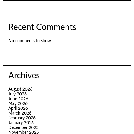
Recent Comments
No comments to show.
Archives
August 2026
July 2026
June 2026
May 2026
April 2026
March 2026
February 2026
January 2026
December 2025
November 2025