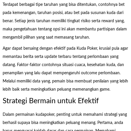
Terdapat berbagai tipe taruhan yang bisa ditentukan, contohnya bet
pada kemenangan, taruhan posisi, atau bet pada susunan kuda dari
benar. Setiap jenis taruhan memiliki tingkat risiko serta reward yang,
maka pengetahuan tentang opsi ini akan membantu partisipan dalam
mengambil pilihan yang saat memasang taruhan.
Agar dapat bersaing dengan efektif pada Kuda Poker, krusial pula agar
memantau berita serta update terbaru tentang perlombaan yang
datang. Faktor-faktor contohnya situasi cuaca, kesehatan kuda, dan
penampilan yang lalu dapat mempengaruhi outcome perlombaan.
Melalui memiliki data yang, pemain bisa membuat penilaian yang lebih
lebih baik serta meningkatkan peluang memenangkan game.
Strategi Bermain untuk Efektif
Dalam permainan kudapoker, penting untuk memahami strategi yang
berhasil supaya bisa meningkatkan peluang menang. Pertama, anda
harus menguasai kaidah dasar dan cara permainan. Memahami