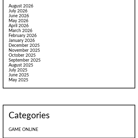
August 2026
July 2026
June 2026
May 2026
April 2026
March 2026
February 2026
January 2026
December 2025
November 2025
October 2025
September 2025
August 2025
July 2025
June 2025
May 2025
Categories
GAME ONLINE