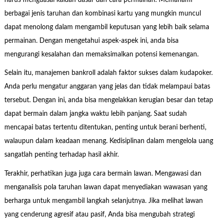
berbagai jenis taruhan dan kombinasi kartu yang mungkin muncul
dapat menolong dalam mengambil keputusan yang lebih baik selama
permainan. Dengan mengetahui aspek-aspek ini, anda bisa
mengurangi kesalahan dan memaksimalkan potensi kemenangan.
Selain itu, manajemen bankroll adalah faktor sukses dalam kudapoker.
Anda perlu mengatur anggaran yang jelas dan tidak melampaui batas
tersebut. Dengan ini, anda bisa mengelakkan kerugian besar dan tetap
dapat bermain dalam jangka waktu lebih panjang. Saat sudah
mencapai batas tertentu ditentukan, penting untuk berani berhenti,
walaupun dalam keadaan menang. Kedisiplinan dalam mengelola uang
sangatlah penting terhadap hasil akhir.
Terakhir, perhatikan juga juga cara bermain lawan. Mengawasi dan
menganalisis pola taruhan lawan dapat menyediakan wawasan yang
berharga untuk mengambil langkah selanjutnya. Jika melihat lawan
yang cenderung agresif atau pasif, Anda bisa mengubah strategi