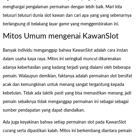
menghargai pengalaman permainan dengan lebih baik. Mari kita
telusuri telusuri dunia slot kawan dan cari apa yang yang sebenarnya
berlangsung di belakang layar game yang menggembirakan ini.
Mitos Umum mengenai KawanSlot
Banyak individu menganggap bahwa KawanSlot adalah cara instan
dalam usaha kaya raya. Mitos ini seringkali muncul dikarenakan
adanya keberhasilan yang kadang terjadi yang dialami oleh beberapa
pemain. Walaupun demikian, faktanya adalah permainan slot bersifat
acak dan kemungkinan untuk menang sangat tergantung kepada
kebetulan. Tidak ada taktik pasti yang bisa memastikan menang, jadi
pemain sebaiknya tidak menganggap permainan ini sebagai sebagai
sumber pendapatan yang dapat diandalkan.
Ada juga keyakinan bahwa setiap permainan slot pada KawanSlot
curang serta dipastikan kalah. Mitos ini berkembang diantara pemain