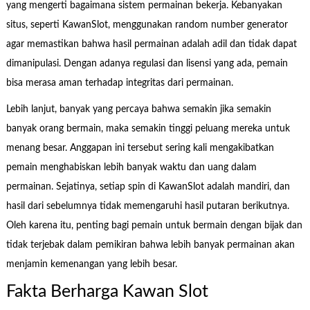
yang mengerti bagaimana sistem permainan bekerja. Kebanyakan
situs, seperti KawanSlot, menggunakan random number generator
agar memastikan bahwa hasil permainan adalah adil dan tidak dapat
dimanipulasi. Dengan adanya regulasi dan lisensi yang ada, pemain
bisa merasa aman terhadap integritas dari permainan.
Lebih lanjut, banyak yang percaya bahwa semakin jika semakin
banyak orang bermain, maka semakin tinggi peluang mereka untuk
menang besar. Anggapan ini tersebut sering kali mengakibatkan
pemain menghabiskan lebih banyak waktu dan uang dalam
permainan. Sejatinya, setiap spin di KawanSlot adalah mandiri, dan
hasil dari sebelumnya tidak memengaruhi hasil putaran berikutnya.
Oleh karena itu, penting bagi pemain untuk bermain dengan bijak dan
tidak terjebak dalam pemikiran bahwa lebih banyak permainan akan
menjamin kemenangan yang lebih besar.
Fakta Berharga Kawan Slot