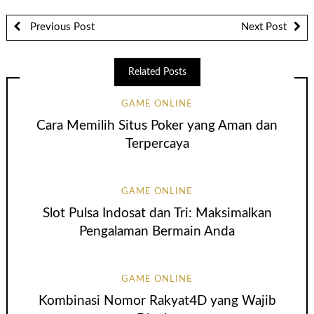
Previous Post
Next Post
Related Posts
GAME ONLINE
Cara Memilih Situs Poker yang Aman dan
Terpercaya
GAME ONLINE
Slot Pulsa Indosat dan Tri: Maksimalkan
Pengalaman Bermain Anda
GAME ONLINE
Kombinasi Nomor Rakyat4D yang Wajib