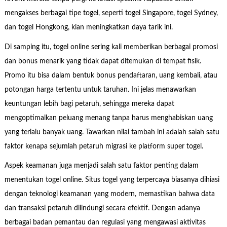
mengakses berbagai tipe togel, seperti togel Singapore, togel Sydney,
dan togel Hongkong, kian meningkatkan daya tarik ini.
Di samping itu, togel online sering kali memberikan berbagai promosi
dan bonus menarik yang tidak dapat ditemukan di tempat fisik.
Promo itu bisa dalam bentuk bonus pendaftaran, uang kembali, atau
potongan harga tertentu untuk taruhan. Ini jelas menawarkan
keuntungan lebih bagi petaruh, sehingga mereka dapat
mengoptimalkan peluang menang tanpa harus menghabiskan uang
yang terlalu banyak uang. Tawarkan nilai tambah ini adalah salah satu
faktor kenapa sejumlah petaruh migrasi ke platform super togel.
Aspek keamanan juga menjadi salah satu faktor penting dalam
menentukan togel online. Situs togel yang terpercaya biasanya dihiasi
dengan teknologi keamanan yang modern, memastikan bahwa data
dan transaksi petaruh dilindungi secara efektif. Dengan adanya
berbagai badan pemantau dan regulasi yang mengawasi aktivitas