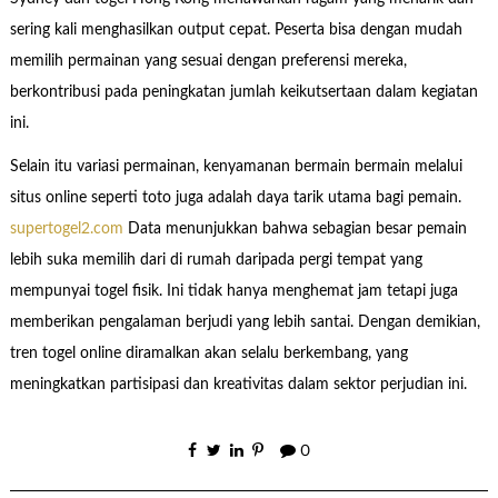
sering kali menghasilkan output cepat. Peserta bisa dengan mudah
memilih permainan yang sesuai dengan preferensi mereka,
berkontribusi pada peningkatan jumlah keikutsertaan dalam kegiatan
ini.
Selain itu variasi permainan, kenyamanan bermain bermain melalui
situs online seperti toto juga adalah daya tarik utama bagi pemain.
supertogel2.com
Data menunjukkan bahwa sebagian besar pemain
lebih suka memilih dari di rumah daripada pergi tempat yang
mempunyai togel fisik. Ini tidak hanya menghemat jam tetapi juga
memberikan pengalaman berjudi yang lebih santai. Dengan demikian,
tren togel online diramalkan akan selalu berkembang, yang
meningkatkan partisipasi dan kreativitas dalam sektor perjudian ini.
0