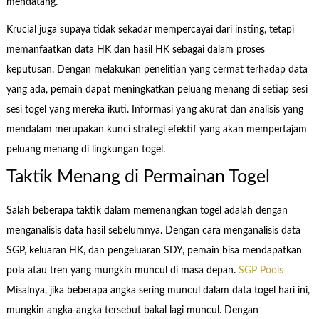
mendatang.
Krucial juga supaya tidak sekadar mempercayai dari insting, tetapi
memanfaatkan data HK dan hasil HK sebagai dalam proses
keputusan. Dengan melakukan penelitian yang cermat terhadap data
yang ada, pemain dapat meningkatkan peluang menang di setiap sesi
sesi togel yang mereka ikuti. Informasi yang akurat dan analisis yang
mendalam merupakan kunci strategi efektif yang akan mempertajam
peluang menang di lingkungan togel.
Taktik Menang di Permainan Togel
Salah beberapa taktik dalam memenangkan togel adalah dengan
menganalisis data hasil sebelumnya. Dengan cara menganalisis data
SGP, keluaran HK, dan pengeluaran SDY, pemain bisa mendapatkan
pola atau tren yang mungkin muncul di masa depan.
SGP Pools
Misalnya, jika beberapa angka sering muncul dalam data togel hari ini,
mungkin angka-angka tersebut bakal lagi muncul. Dengan