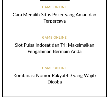
GAME ONLINE
Cara Memilih Situs Poker yang Aman dan
Terpercaya
GAME ONLINE
Slot Pulsa Indosat dan Tri: Maksimalkan
Pengalaman Bermain Anda
GAME ONLINE
Kombinasi Nomor Rakyat4D yang Wajib
Dicoba