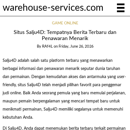
warehouse-services.com
GAME ONLINE
Situs Salju4D: Tempatnya Berita Terbaru dan
Penawaran Menarik
By
RAf4L
on
Friday, June 26, 2026
Salju4D adalah salah satu platform terbaru yang menawarkan
berbagai informasi dan penawaran menarik seputar dunia taruhan
dan permainan. Dengan kemudahan akses dan antarmuka yang user-
friendly, situs Salju4D telah menjadi pilihan favorit para penggemar
judi online. Baik Anda seorang pemula yang baru memulai perjalanan,
maupun pemain berpengalaman yang mencari tempat baru untuk
menikmati permainan, Salju4D memiliki segalanya untuk memenuhi
kebutuhan Anda.
Di Salju4D, Anda dapat menemukan berita terbaru terkait permainan