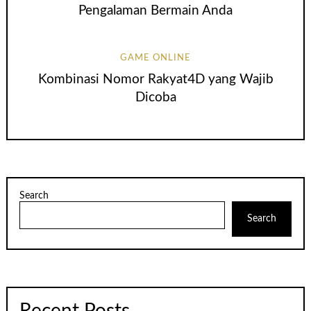
Pengalaman Bermain Anda
GAME ONLINE
Kombinasi Nomor Rakyat4D yang Wajib
Dicoba
Search
Search