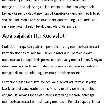
menambah pemahaman kita terkait game ini. Dengan cara
mengetahui apa saja yang adalah kebenaran dan apa yang tidak
benar, kita semua dapat mengambil keputusan yang lebih lebih bijak
saat berjudi. Mari kita eksplorasi lebih jauh tentang alam kuda slot
serta mengetahui seluk beluk yang ada di dalamnya.
Apa sajakah Itu Kudaslot?
Kudaslot merupakan platform permainan yang memberikan sensasi
bermain slot dalam jaringan. Dalam platform ini, pemain dapat
menemukan berbagai jenis permainan slot yang menarik dan. Dengan
desain menarik serta kemudahan yang mudah digunakan, kudaslot
menjadi pilihan populer bagi pecinta permainan online.
Permainan kuda ini punya konsep yang bervariasi, termasuk yang
klasik sampai yang kontemporer. Masing-masing permainan dibuat
dengan visual yang indah dan efek suara yang menarik, sehingga
memberikan sensasi bermain yang memukau. Pemain dapat pilih dari