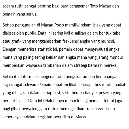
secara rutin sangat penting bagi para penggemar Toto Macau dan
pemain yang serius.
Setiap pengundian di Macau Pools memiliki rekam jejak yang dapat
diakses oleh publik. Data ini sering kali disajikan dalam bentuk tabel
atau grafik yang menggambarkan frekuensi angka yang muncul.
Dengan memeriksa statistik ini, pemain dapat mengevaluasi angka
mana yang paling sering keluar dan angka mana yang jarang muncul,
memberikan wawasan tambahan dalam strategi bermain mereka.
Selain itu, informasi mengenai total pengeluaran dan kemenangan
juga sangat relevan. Pemain dapat melihat seberapa besar total hadiah
yang dibagikan dalam setiap sesi, serta berapa banyak peserta yang
berpartisipasi. Data ini tidak hanya menarik bagi pemain, tetapi juga
bagi pihak penyelenggara untuk meningkatkan transparansi dan
kepercayaan dalam kegiatan perjudian di Macau.