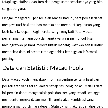
tetapi juga statistik dan tren dari pengeluaran sebelumnya yang bisa
sangat berguna.
Dengan mengetahui pengeluaran Macau hari ini, para pemain dapat
mengevaluasi hasil taruhan mereka dan membuat keputusan yang
lebih baik ke depan. Bagi mereka yang mengikuti Toto Macau,
pemahaman tentang pola dan angka yang sering muncul bisa
meningkatkan peluang mereka untuk menang. Pastikan selalu untuk
memeriksa data ini secara rutin agar tidak ketinggalan informasi
penting.
Data dan Statistik Macau Pools
Data Macau Pools mencakup informasi penting tentang hasil dan
pengeluaran yang terjadi dalam setiap sesi pengundian. Melalui data
ini, pemain dapat menganalisis pola dan tren yang terjadi, sehingga
membantu mereka dalam memilih angka atau kombinasi yang
mungkin muncul di masa depan. Statistik yang akurat dan diperbarui