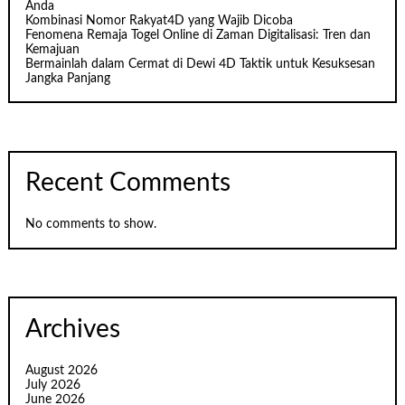
Anda
Kombinasi Nomor Rakyat4D yang Wajib Dicoba
Fenomena Remaja Togel Online di Zaman Digitalisasi: Tren dan
Kemajuan
Bermainlah dalam Cermat di Dewi 4D Taktik untuk Kesuksesan
Jangka Panjang
Recent Comments
No comments to show.
Archives
August 2026
July 2026
June 2026