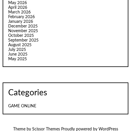
May 2026
April 2026
March 2026
February 2026
January 2026
December 2025
November 2025
October 2025
September 2025
August 2025
July 2025
June 2025
May 2025
Categories
GAME ONLINE
Theme by
Scissor Themes
Proudly powered by
WordPress