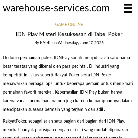
warehouse-services.com
GAME ONLINE
IDN Play Misteri Kesuksesan di Tabel Poker
By
RAf4L
on
Wednesday, June 17, 2026
Di dunia permainan poker, IDNPlay sudah menjadi salah satu nama
besar teratas yang dikenal oleh para pecinta . Di industri yang
kompetitif ini, situs seperti Rakyat Poker serta IDN Poker
menawarkan berbagai opsi untuk beberapa pemain untuk menikmati
permainan favorit mereka . Keberhasilan IDN Play bukan hanya
karena variasi permainan, namun juga karena kemampuannya dalam
menciptakan suasana bermain yang terjamin dan adil .
RakyatPoker, sebagai salah satu bagian dari bagian dari IDN Play,
memikat banyak partisipan dengan ciri-ciri yang mudah digunakan