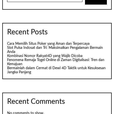
Recent Posts
Cara Memilih Situs Poker yang Aman dan Terpercaya
Slot Pulsa Indosat dan Tri: Maksimalkan Pengalaman Bermain
Anda
Kombinasi Nomor Rakyat4D yang Wajib Dicoba
Fenomena Remaja Togel Online di Zaman Digitalisasi: Tren dan
Kemajuan
Bermainlah dalam Cermat di Dewi 4D Taktik untuk Kesuksesan
Jangka Panjang
Recent Comments
No comments to show.