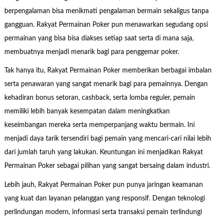
berpengalaman bisa menikmati pengalaman bermain sekaligus tanpa
gangguan. Rakyat Permainan Poker pun menawarkan segudang opsi
permainan yang bisa bisa diakses setiap saat serta di mana saja,
membuatnya menjadi menarik bagi para penggemar poker.
Tak hanya itu, Rakyat Permainan Poker memberikan berbagai imbalan
serta penawaran yang sangat menarik bagi para pemainnya. Dengan
kehadiran bonus setoran, cashback, serta lomba reguler, pemain
memiliki lebih banyak kesempatan dalam meningkatkan
keseimbangan mereka serta memperpanjang waktu bermain. Ini
menjadi daya tarik tersendiri bagi pemain yang mencari-cari nilai lebih
dari jumlah taruh yang lakukan. Keuntungan ini menjadikan Rakyat
Permainan Poker sebagai pilihan yang sangat bersaing dalam industri.
Lebih jauh, Rakyat Permainan Poker pun punya jaringan keamanan
yang kuat dan layanan pelanggan yang responsif. Dengan teknologi
perlindungan modern, informasi serta transaksi pemain terlindungi