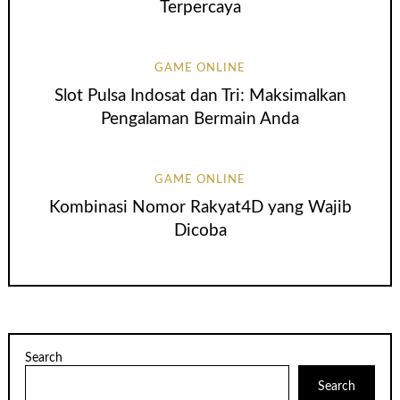
Terpercaya
GAME ONLINE
Slot Pulsa Indosat dan Tri: Maksimalkan
Pengalaman Bermain Anda
GAME ONLINE
Kombinasi Nomor Rakyat4D yang Wajib
Dicoba
Search
Search