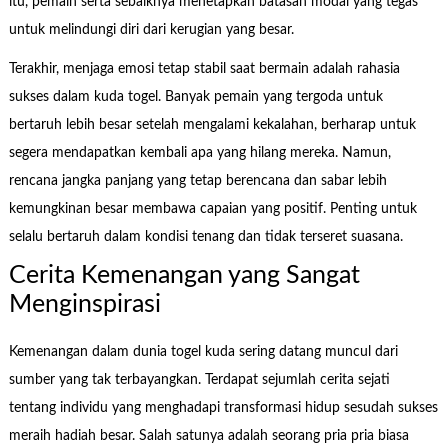
itu, pemain serta sebaiknya menetapkan batasan modal yang tegas
untuk melindungi diri dari kerugian yang besar.
Terakhir, menjaga emosi tetap stabil saat bermain adalah rahasia
sukses dalam kuda togel. Banyak pemain yang tergoda untuk
bertaruh lebih besar setelah mengalami kekalahan, berharap untuk
segera mendapatkan kembali apa yang hilang mereka. Namun,
rencana jangka panjang yang tetap berencana dan sabar lebih
kemungkinan besar membawa capaian yang positif. Penting untuk
selalu bertaruh dalam kondisi tenang dan tidak terseret suasana.
Cerita Kemenangan yang Sangat
Menginspirasi
Kemenangan dalam dunia togel kuda sering datang muncul dari
sumber yang tak terbayangkan. Terdapat sejumlah cerita sejati
tentang individu yang menghadapi transformasi hidup sesudah sukses
meraih hadiah besar. Salah satunya adalah seorang pria pria biasa