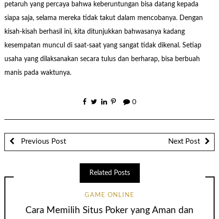
petaruh yang percaya bahwa keberuntungan bisa datang kepada
siapa saja, selama mereka tidak takut dalam mencobanya. Dengan
kisah-kisah berhasil ini, kita ditunjukkan bahwasanya kadang
kesempatan muncul di saat-saat yang sangat tidak dikenal. Setiap
usaha yang dilaksanakan secara tulus dan berharap, bisa berbuah
manis pada waktunya.
0
Previous Post
Next Post
Related Posts
GAME ONLINE
Cara Memilih Situs Poker yang Aman dan