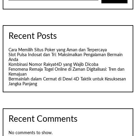
Recent Posts
Cara Memilih Situs Poker yang Aman dan Terpercaya
Slot Pulsa Indosat dan Tri: Maksimalkan Pengalaman Bermain
Anda
Kombinasi Nomor Rakyat4D yang Wajib Dicoba
Fenomena Remaja Togel Online di Zaman Digitalisasi: Tren dan
Kemajuan
Bermainlah dalam Cermat di Dewi 4D Taktik untuk Kesuksesan
Jangka Panjang
Recent Comments
No comments to show.