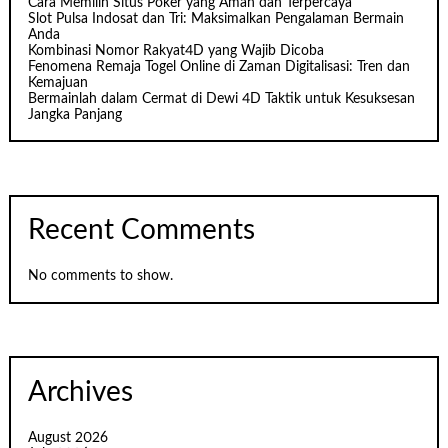
Cara Memilih Situs Poker yang Aman dan Terpercaya
Slot Pulsa Indosat dan Tri: Maksimalkan Pengalaman Bermain
Anda
Kombinasi Nomor Rakyat4D yang Wajib Dicoba
Fenomena Remaja Togel Online di Zaman Digitalisasi: Tren dan
Kemajuan
Bermainlah dalam Cermat di Dewi 4D Taktik untuk Kesuksesan
Jangka Panjang
Recent Comments
No comments to show.
Archives
August 2026