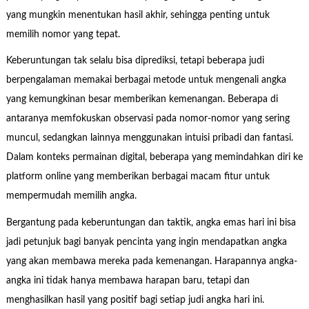
yang mungkin menentukan hasil akhir, sehingga penting untuk
memilih nomor yang tepat.
Keberuntungan tak selalu bisa diprediksi, tetapi beberapa judi
berpengalaman memakai berbagai metode untuk mengenali angka
yang kemungkinan besar memberikan kemenangan. Beberapa di
antaranya memfokuskan observasi pada nomor-nomor yang sering
muncul, sedangkan lainnya menggunakan intuisi pribadi dan fantasi.
Dalam konteks permainan digital, beberapa yang memindahkan diri ke
platform online yang memberikan berbagai macam fitur untuk
mempermudah memilih angka.
Bergantung pada keberuntungan dan taktik, angka emas hari ini bisa
jadi petunjuk bagi banyak pencinta yang ingin mendapatkan angka
yang akan membawa mereka pada kemenangan. Harapannya angka-
angka ini tidak hanya membawa harapan baru, tetapi dan
menghasilkan hasil yang positif bagi setiap judi angka hari ini.