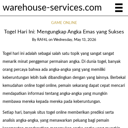
warehouse-services.com
GAME ONLINE
Togel Hari Ini: Mengungkap Angka Emas yang Sukses
By
RAf4L
on
Wednesday, May 13, 2026
Togel hari ini adalah sebagai salah satu topik yang sangat sangat
menarik minat penggemar permainan angka. Di dunia togel, banyak
orang percaya bahwa ada angka-angka yang yang memiliki
keberuntungan lebih baik dibandingkan dengan yang lainnya. Berbekal
kemudahan online togel online, pemain sekarang dapat cepat mencari
mendapatkan informasi tentang angka-angka yang mungkin
membawa mereka kepada mereka pada keberuntungan.
Setiap hari, banyak situs togel online memberikan prediksi serta
analisis angka-angka, yang menawarkan peluang bagi pemain