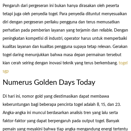
Pengaruh dari pergeseran ini bukan hanya dirasakan oleh peserta
tetapi juga oleh penyedia togel. Para penyedia dituntut menyesuaikan
diri dengan pergeseran perilaku pengguna dan terus memusatkan
perhatian pada pemberian layanan yang terjamin dan reliable. Dengan
peningkatan kompetisi di industri, operator harus untuk memperbaiki
kualitas layanan dan kualitas pengguna supaya tetap relevan. Gerakan
togel daring menunjukkan bahwa masa depan permainan tersebut
kian cerah seiring dengan inovasi teknik yang terus berkembang.
togel
sgp
Numerus Golden Days Today
Di hari ini, nomor gold yang diestimasikan dapat membawa
keberuntungan bagi beberapa pencinta togel adalah 8, 15, dan 23.
Angka-angka ini muncul berdasarkan analisis tren yang lalu serta
faktor-faktor yang dapat berpengaruh pada output togel. Banyak
pemain yang meyakini bahwa tiap angka mengandung energi tertentu