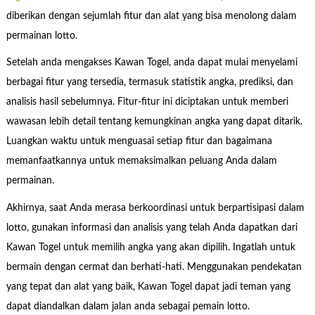
diberikan dengan sejumlah fitur dan alat yang bisa menolong dalam
permainan lotto.
Setelah anda mengakses Kawan Togel, anda dapat mulai menyelami
berbagai fitur yang tersedia, termasuk statistik angka, prediksi, dan
analisis hasil sebelumnya. Fitur-fitur ini diciptakan untuk memberi
wawasan lebih detail tentang kemungkinan angka yang dapat ditarik.
Luangkan waktu untuk menguasai setiap fitur dan bagaimana
memanfaatkannya untuk memaksimalkan peluang Anda dalam
permainan.
Akhirnya, saat Anda merasa berkoordinasi untuk berpartisipasi dalam
lotto, gunakan informasi dan analisis yang telah Anda dapatkan dari
Kawan Togel untuk memilih angka yang akan dipilih. Ingatlah untuk
bermain dengan cermat dan berhati-hati. Menggunakan pendekatan
yang tepat dan alat yang baik, Kawan Togel dapat jadi teman yang
dapat diandalkan dalam jalan anda sebagai pemain lotto.