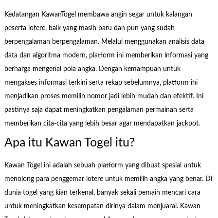
Kedatangan KawanTogel membawa angin segar untuk kalangan
peserta lotere, baik yang masih baru dan pun yang sudah
berpengalaman berpengalaman. Melalui menggunakan analisis data
data dan algoritma modern, platform ini memberikan informasi yang
berharga mengenai pola angka. Dengan kemampuan untuk
mengakses informasi terkini serta rekap sebelumnya, platform ini
menjadikan proses memilih nomor jadi lebih mudah dan efektif. Ini
pastinya saja dapat meningkatkan pengalaman permainan serta
memberikan cita-cita yang lebih besar agar mendapatkan jackpot.
Apa itu Kawan Togel itu?
Kawan Togel ini adalah sebuah platform yang dibuat spesial untuk
menolong para penggemar lotere untuk memilih angka yang benar. Di
dunia togel yang kian terkenal, banyak sekali pemain mencari cara
untuk meningkatkan kesempatan dirinya dalam menjuarai. Kawan