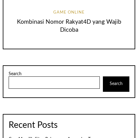
GAME ONLINE
Kombinasi Nomor Rakyat4D yang Wajib
Dicoba
Search
Search
Recent Posts