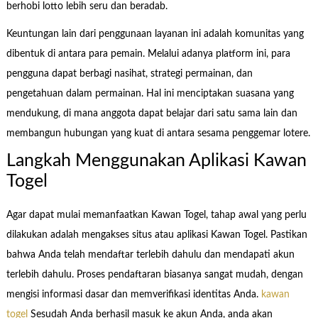
berhobi lotto lebih seru dan beradab.
Keuntungan lain dari penggunaan layanan ini adalah komunitas yang
dibentuk di antara para pemain. Melalui adanya platform ini, para
pengguna dapat berbagi nasihat, strategi permainan, dan
pengetahuan dalam permainan. Hal ini menciptakan suasana yang
mendukung, di mana anggota dapat belajar dari satu sama lain dan
membangun hubungan yang kuat di antara sesama penggemar lotere.
Langkah Menggunakan Aplikasi Kawan
Togel
Agar dapat mulai memanfaatkan Kawan Togel, tahap awal yang perlu
dilakukan adalah mengakses situs atau aplikasi Kawan Togel. Pastikan
bahwa Anda telah mendaftar terlebih dahulu dan mendapati akun
terlebih dahulu. Proses pendaftaran biasanya sangat mudah, dengan
mengisi informasi dasar dan memverifikasi identitas Anda.
kawan
togel
Sesudah Anda berhasil masuk ke akun Anda, anda akan