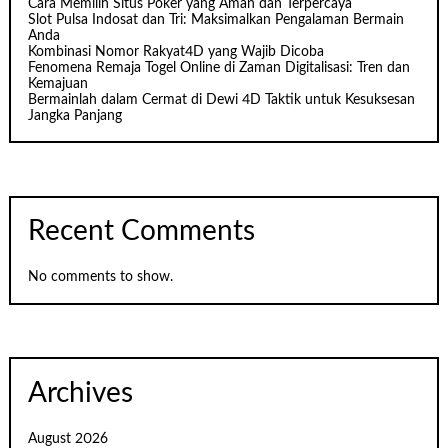
Cara Memilih Situs Poker yang Aman dan Terpercaya
Slot Pulsa Indosat dan Tri: Maksimalkan Pengalaman Bermain
Anda
Kombinasi Nomor Rakyat4D yang Wajib Dicoba
Fenomena Remaja Togel Online di Zaman Digitalisasi: Tren dan
Kemajuan
Bermainlah dalam Cermat di Dewi 4D Taktik untuk Kesuksesan
Jangka Panjang
Recent Comments
No comments to show.
Archives
August 2026