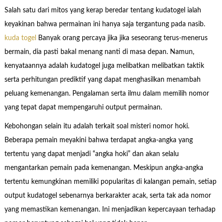
Salah satu dari mitos yang kerap beredar tentang kudatogel ialah
keyakinan bahwa permainan ini hanya saja tergantung pada nasib.
kuda togel
Banyak orang percaya jika jika seseorang terus-menerus
bermain, dia pasti bakal menang nanti di masa depan. Namun,
kenyataannya adalah kudatogel juga melibatkan melibatkan taktik
serta perhitungan prediktif yang dapat menghasilkan menambah
peluang kemenangan. Pengalaman serta ilmu dalam memilih nomor
yang tepat dapat mempengaruhi output permainan.
Kebohongan selain itu adalah terkait soal misteri nomor hoki.
Beberapa pemain meyakini bahwa terdapat angka-angka yang
tertentu yang dapat menjadi “angka hoki” dan akan selalu
mengantarkan pemain pada kemenangan. Meskipun angka-angka
tertentu kemungkinan memiliki popularitas di kalangan pemain, setiap
output kudatogel sebenarnya berkarakter acak, serta tak ada nomor
yang memastikan kemenangan. Ini menjadikan kepercayaan terhadap