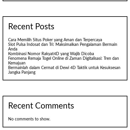
Recent Posts
Cara Memilih Situs Poker yang Aman dan Terpercaya
Slot Pulsa Indosat dan Tri: Maksimalkan Pengalaman Bermain
Anda
Kombinasi Nomor Rakyat4D yang Wajib Dicoba
Fenomena Remaja Togel Online di Zaman Digitalisasi: Tren dan
Kemajuan
Bermainlah dalam Cermat di Dewi 4D Taktik untuk Kesuksesan
Jangka Panjang
Recent Comments
No comments to show.