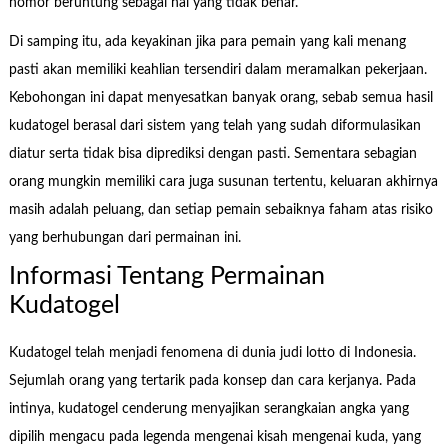
nomor beruntung sebagai hal yang tidak benar.
Di samping itu, ada keyakinan jika para pemain yang kali menang
pasti akan memiliki keahlian tersendiri dalam meramalkan pekerjaan.
Kebohongan ini dapat menyesatkan banyak orang, sebab semua hasil
kudatogel berasal dari sistem yang telah yang sudah diformulasikan
diatur serta tidak bisa diprediksi dengan pasti. Sementara sebagian
orang mungkin memiliki cara juga susunan tertentu, keluaran akhirnya
masih adalah peluang, dan setiap pemain sebaiknya faham atas risiko
yang berhubungan dari permainan ini.
Informasi Tentang Permainan
Kudatogel
Kudatogel telah menjadi fenomena di dunia judi lotto di Indonesia.
Sejumlah orang yang tertarik pada konsep dan cara kerjanya. Pada
intinya, kudatogel cenderung menyajikan serangkaian angka yang
dipilih mengacu pada legenda mengenai kisah mengenai kuda, yang