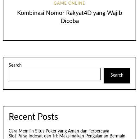
GAME ONLINE
Kombinasi Nomor Rakyat4D yang Wajib
Dicoba
Search
Search
Recent Posts
Cara Memilih Situs Poker yang Aman dan Terpercaya
Slot Pulsa Indosat dan Tri: Maksimalkan Pengalaman Bermain