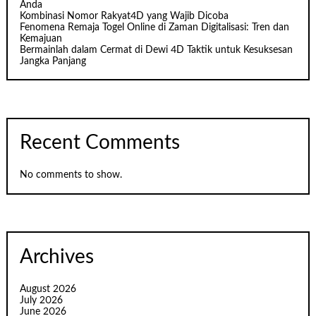
Anda
Kombinasi Nomor Rakyat4D yang Wajib Dicoba
Fenomena Remaja Togel Online di Zaman Digitalisasi: Tren dan
Kemajuan
Bermainlah dalam Cermat di Dewi 4D Taktik untuk Kesuksesan
Jangka Panjang
Recent Comments
No comments to show.
Archives
August 2026
July 2026
June 2026