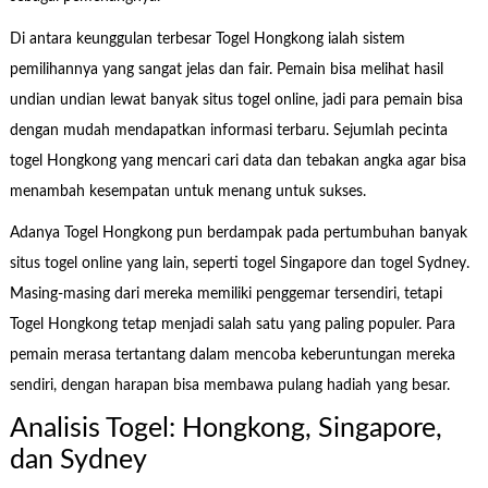
Di antara keunggulan terbesar Togel Hongkong ialah sistem
pemilihannya yang sangat jelas dan fair. Pemain bisa melihat hasil
undian undian lewat banyak situs togel online, jadi para pemain bisa
dengan mudah mendapatkan informasi terbaru. Sejumlah pecinta
togel Hongkong yang mencari cari data dan tebakan angka agar bisa
menambah kesempatan untuk menang untuk sukses.
Adanya Togel Hongkong pun berdampak pada pertumbuhan banyak
situs togel online yang lain, seperti togel Singapore dan togel Sydney.
Masing-masing dari mereka memiliki penggemar tersendiri, tetapi
Togel Hongkong tetap menjadi salah satu yang paling populer. Para
pemain merasa tertantang dalam mencoba keberuntungan mereka
sendiri, dengan harapan bisa membawa pulang hadiah yang besar.
Analisis Togel: Hongkong, Singapore,
dan Sydney