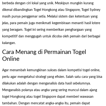
berbeda dengan ciri lokal yang unik. Meskipun mungkin kurang
dikenal dibandingkan Togel Hongkong atau Singapore, Togel Sydney
masih punya penggemar setia. Melalui sistem dan ketentuan yang
jelas, para pemain juga menikmati kegembiraan menanti hasil lotere
yang beragam. Togel ini sering memberikan penghargaan yang
kompetitif dan menggugah untuk dicoba oleh pemain dari berbagai
kalangan.
Cara Menang di Permainan Togel
Online
Agar menambah kemungkinan sukses dalam kompetisi togel online,
perlu agar mengetahui strategi yang efisien. Salah satu cara yang bisa
dilakukan adalah dengan menganalisis data hasil sebelumnya.
Menganalisis polanya atau angka yang sering muncul dalam ajang
togel Hongkong atau togel Singapore dapat memberi wawasan
tambahan. Dengan mencatat angka-angka itu, pemain dapat