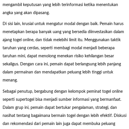
mengambil keputusan yang lebih terinformasi ketika menentukan
angka yang akan dipasang.
Di sisi lain, krusial untuk mengatur modal dengan baik. Pemain harus
menetapkan berapa banyak uang yang bersedia diinvestasikan dalam
ajang togel online, dan tidak melebihi limit itu. Menggunakan taktik
taruhan yang cerdas, seperti membagi modal menjadi beberapa
taruhan mini, dapat menolong menekan risiko kehilangan besar
sekaligus. Dengan cara ini, pemain dapat berlangsung lebih panjang
dalam permainan dan mendapatkan peluang lebih tinggi untuk
menang.
Sebagai penutup, bergabung dengan kelompok peminat togel online
seperti supertogel bisa menjadi sumber informasi yang bermanfaat.
Dalam grup ini, pemain dapat bertukar pengalaman, strategi, dan
nasihat tentang bagaimana bermain togel dengan lebih efektif. Diskusi
dan rekomendasi dari pemain lain juga dapat membuka peluang