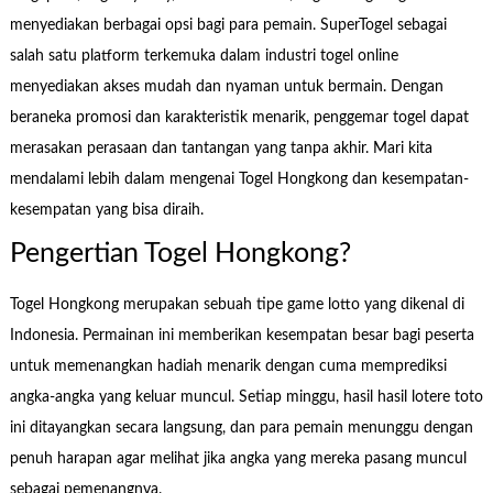
menyediakan berbagai opsi bagi para pemain. SuperTogel sebagai
salah satu platform terkemuka dalam industri togel online
menyediakan akses mudah dan nyaman untuk bermain. Dengan
beraneka promosi dan karakteristik menarik, penggemar togel dapat
merasakan perasaan dan tantangan yang tanpa akhir. Mari kita
mendalami lebih dalam mengenai Togel Hongkong dan kesempatan-
kesempatan yang bisa diraih.
Pengertian Togel Hongkong?
Togel Hongkong merupakan sebuah tipe game lotto yang dikenal di
Indonesia. Permainan ini memberikan kesempatan besar bagi peserta
untuk memenangkan hadiah menarik dengan cuma memprediksi
angka-angka yang keluar muncul. Setiap minggu, hasil hasil lotere toto
ini ditayangkan secara langsung, dan para pemain menunggu dengan
penuh harapan agar melihat jika angka yang mereka pasang muncul
sebagai pemenangnya.