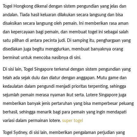
Togel Hongkong dikenal dengan sistem pengundian yang jelas dan
andalan. Tiada hasil keluaran dilakukan secara langsung dan bisa
disaksikan secara langsung oleh pemain. Ini memberikan rasa aman
dan kepercayaan bagi pemain, dan membuat togel ini sebagai salah
satu pilihan di antara pecinta judi. Di samping itu, penghargaan yang
disediakan juga begitu menggiurkan, membuat banyaknya orang
berminat untuk mencoba nasibnya di sini.
Di sisi lain, Togel Singapore terkenal dengan sistem pengundian yang
telah ada sejak dulu dan diatur dengan anggapan. Mutu game dan
kedaulatan dalam pengundi menjadi prioritas terpenting, sehingga
sejumlah pemain merasa nyaman ikut serta. Lotere Singapore juga
memberikan banyak jenis pertaruhan yang bisa memperbesar peluang
berhasil, sehingga menarik bagi para pemain yang ingin mendapati
variasi dalam permainan lotere.
super togel
Togel Sydney, di sisi lain, memberikan pengalaman perjudian yang