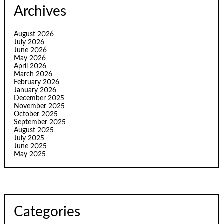
Archives
August 2026
July 2026
June 2026
May 2026
April 2026
March 2026
February 2026
January 2026
December 2025
November 2025
October 2025
September 2025
August 2025
July 2025
June 2025
May 2025
Categories