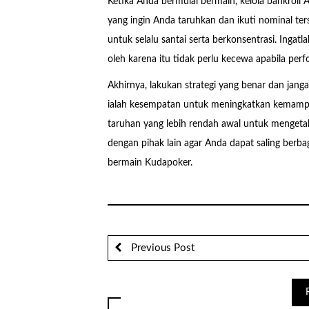
Ketika Anda bermulai bermain, kelola bankroll 
yang ingin Anda taruhkan dan ikuti nominal ter
untuk selalu santai serta berkonsentrasi. Ingat
oleh karena itu tidak perlu kecewa apabila pe
Akhirnya, lakukan strategi yang benar dan janga
ialah kesempatan untuk meningkatkan kemamp
taruhan yang lebih rendah awal untuk mengetahu
dengan pihak lain agar Anda dapat saling berb
bermain Kudapoker.
Previous Post