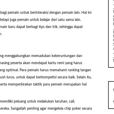
agi pemain untuk berinteraksi dengan pemain lain. Hal ini
etapi juga pemain untuk belajar dari satu sama lain.
in baru dapat berbagi tips dan trik, sehingga dapat
n.
yang menggabungkan memadukan keberuntungan dan
-masing peserta akan mendapat kartu remi yang harus
ang optimal. Para pemain harus memahami ranking tangan
ush lurus, untuk dapat berkompetisi secara baik. Selain itu,
 serta memperkirakan taktik para pemain merupakan hal
memiliki peluang untuk melakukan taruhan, call,
ereka. Sangatlah penting agar mengelola chip poker secara