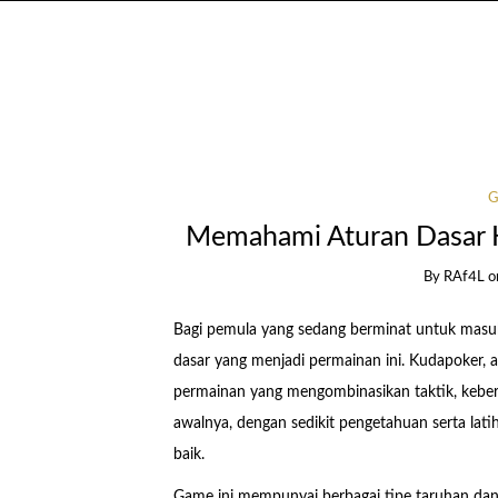
G
Memahami Aturan Dasar 
By
RAf4L
o
Bagi pemula yang sedang berminat untuk masuk
dasar yang menjadi permainan ini. Kudapoker, a
permainan yang mengombinasikan taktik, keberu
awalnya, dengan sedikit pengetahuan serta lati
baik.
Game ini mempunyai berbagai tipe taruhan dan 