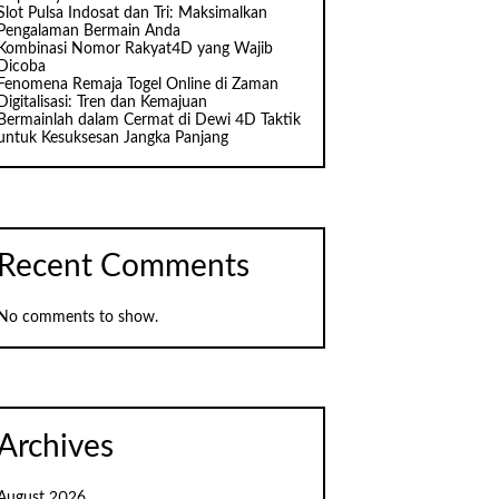
Slot Pulsa Indosat dan Tri: Maksimalkan
Pengalaman Bermain Anda
Kombinasi Nomor Rakyat4D yang Wajib
Dicoba
Fenomena Remaja Togel Online di Zaman
Digitalisasi: Tren dan Kemajuan
Bermainlah dalam Cermat di Dewi 4D Taktik
untuk Kesuksesan Jangka Panjang
Recent Comments
No comments to show.
Archives
August 2026