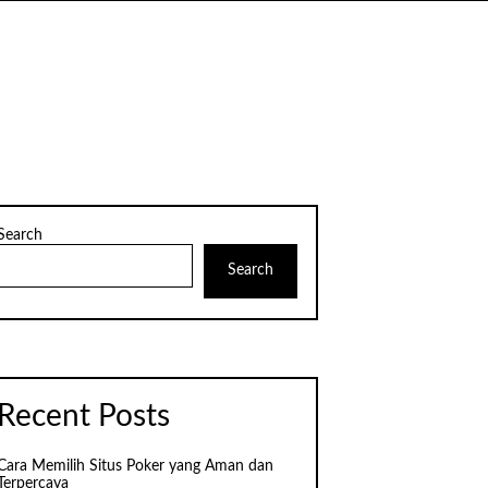
Search
Search
Recent Posts
Cara Memilih Situs Poker yang Aman dan
Terpercaya