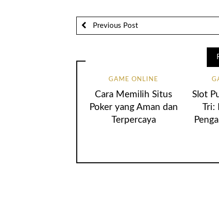
Previous Post
GAME ONLINE
G
Cara Memilih Situs
Slot P
Poker yang Aman dan
Tri
Terpercaya
Penga