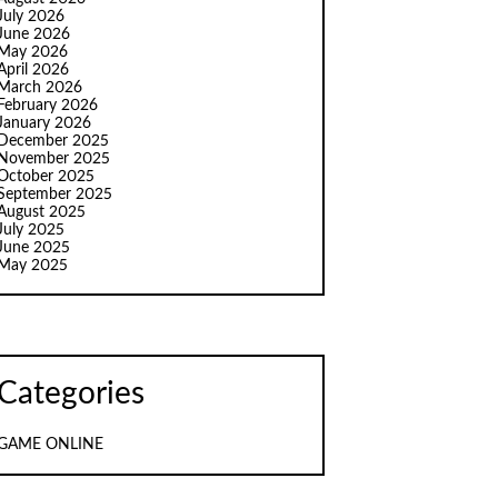
July 2026
June 2026
May 2026
April 2026
March 2026
February 2026
January 2026
December 2025
November 2025
October 2025
September 2025
August 2025
July 2025
June 2025
May 2025
Categories
GAME ONLINE