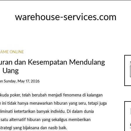
warehouse-services.com
AME ONLINE
iburan dan Kesempatan Mendulang
Uang
on
Sunday, May 17, 2026
 kuda poker, telah berubah menjadi fenomena di kalangan
 ini tidak hanya menawarkan hiburan yang seru, tetapi juga
minati ketertarikan banyak individu. Di dalam dunia
satu alternatif hiburan yang sekaligus memberikan
rategi yang bijaksana dan nasib baik.