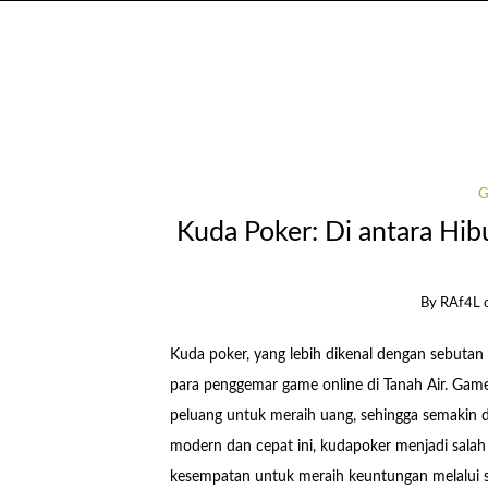
G
Kuda Poker: Di antara H
By
RAf4L
Kuda poker, yang lebih dikenal dengan sebutan
para penggemar game online di Tanah Air. Game
peluang untuk meraih uang, sehingga semakin di
modern dan cepat ini, kudapoker menjadi salah 
kesempatan untuk meraih keuntungan melalui st