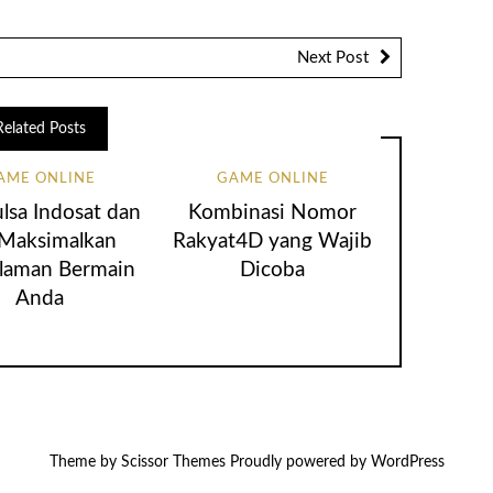
Next Post
Related Posts
AME ONLINE
GAME ONLINE
ulsa Indosat dan
Kombinasi Nomor
: Maksimalkan
Rakyat4D yang Wajib
laman Bermain
Dicoba
Anda
Theme by
Scissor Themes
Proudly powered by
WordPress