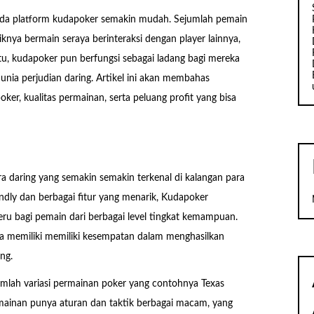
ada platform kudapoker semakin mudah. Sejumlah pemain
a bermain seraya berinteraksi dengan player lainnya,
, kudapoker pun berfungsi sebagai ladang bagi mereka
nia perjudian daring. Artikel ini akan membahas
r, kualitas permainan, serta peluang profit yang bisa
ara daring yang semakin semakin terkenal di kalangan para
endly dan berbagai fitur yang menarik, Kudapoker
u bagi pemain dari berbagai level tingkat kemampuan.
uga memiliki memiliki kesempatan dalam menghasilkan
ng.
umlah variasi permainan poker yang contohnya Texas
ainan punya aturan dan taktik berbagai macam, yang