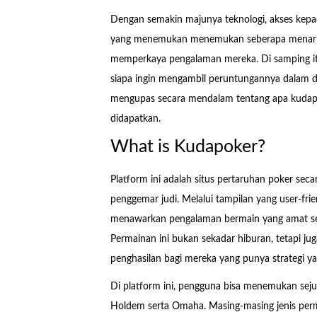
Dengan semakin majunya teknologi, akses kep
yang menemukan menemukan seberapa menarikny
memperkaya pengalaman mereka. Di samping itu
siapa ingin mengambil peruntungannya dalam du
mengupas secara mendalam tentang apa kudapoke
didapatkan.
What is Kudapoker?
Platform ini adalah situs pertaruhan poker sec
penggemar judi. Melalui tampilan yang user-fri
menawarkan pengalaman bermain yang amat ser
Permainan ini bukan sekadar hiburan, tetapi j
penghasilan bagi mereka yang punya strategi ya
Di platform ini, pengguna bisa menemukan sej
Holdem serta Omaha. Masing-masing jenis perm