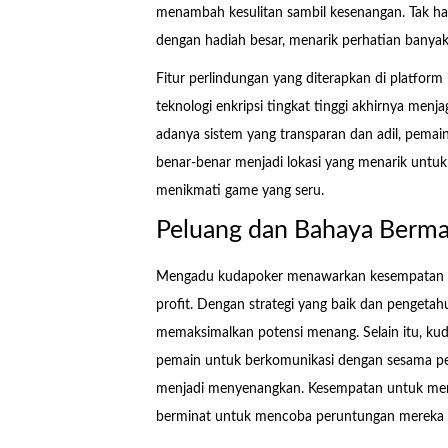
menambah kesulitan sambil kesenangan. Tak han
dengan hadiah besar, menarik perhatian banyak 
Fitur perlindungan yang diterapkan di platform 
teknologi enkripsi tingkat tinggi akhirnya menj
adanya sistem yang transparan dan adil, pemai
benar-benar menjadi lokasi yang menarik un
menikmati game yang seru.
Peluang dan Bahaya Berma
Mengadu kudapoker menawarkan kesempatan me
profit. Dengan strategi yang baik dan penget
memaksimalkan potensi menang. Selain itu, ku
pemain untuk berkomunikasi dengan sesama p
menjadi menyenangkan. Kesempatan untuk mend
berminat untuk mencoba peruntungan mereka 