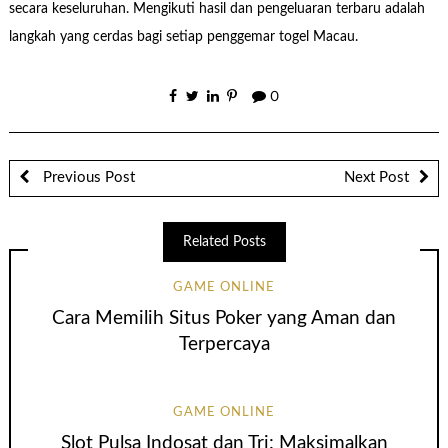
secara keseluruhan. Mengikuti hasil dan pengeluaran terbaru adalah
langkah yang cerdas bagi setiap penggemar togel Macau.
0
Previous Post
Next Post
Related Posts
GAME ONLINE
Cara Memilih Situs Poker yang Aman dan
Terpercaya
GAME ONLINE
Slot Pulsa Indosat dan Tri: Maksimalkan