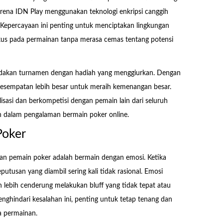
arena IDN Play menggunakan teknologi enkripsi canggih
 Kepercayaan ini penting untuk menciptakan lingkungan
kus pada permainan tanpa merasa cemas tentang potensi
gadakan turnamen dengan hadiah yang menggiurkan. Dengan
kesempatan lebih besar untuk meraih kemenangan besar.
lisasi dan berkompetisi dengan pemain lain dari seluruh
 dalam pengalaman bermain poker online.
Poker
kan pemain poker adalah bermain dengan emosi. Ketika
utusan yang diambil sering kali tidak rasional. Emosi
lebih cenderung melakukan bluff yang tidak tepat atau
hindari kesalahan ini, penting untuk tetap tenang dan
ja permainan.