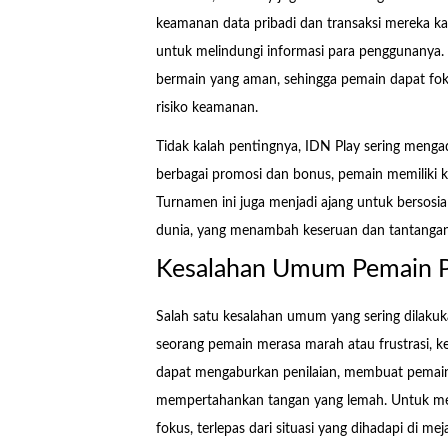
keamanan data pribadi dan transaksi mereka k
untuk melindungi informasi para penggunanya.
bermain yang aman, sehingga pemain dapat fo
risiko keamanan.
Tidak kalah pentingnya, IDN Play sering men
berbagai promosi dan bonus, pemain memiliki 
Turnamen ini juga menjadi ajang untuk bersosia
dunia, yang menambah keseruan dan tantangan
Kesalahan Umum Pemain 
Salah satu kesalahan umum yang sering dilaku
seorang pemain merasa marah atau frustrasi, kep
dapat mengaburkan penilaian, membuat pemain 
mempertahankan tangan yang lemah. Untuk meng
fokus, terlepas dari situasi yang dihadapi di me