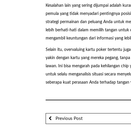
Kesalahan lain yang sering dijumpai adalah ku
pemula yang tidak menyadari pentingnya posis
strategi permainan dan peluang Anda untuk me
lebih berhati-hati dalam memilih tangan untuk 
mengambil keuntungan dari informasi yang lebi
Selain itu, overvaluing kartu poker tertentu ju
yakin dengan kartu yang mereka pegang, tanp
lawan. Ini bisa mengarah pada kehilangan chip y
untuk selalu menganalisis situasi secara menye
seberapa kuat perasaan Anda terhadap tangan ya
Previous Post