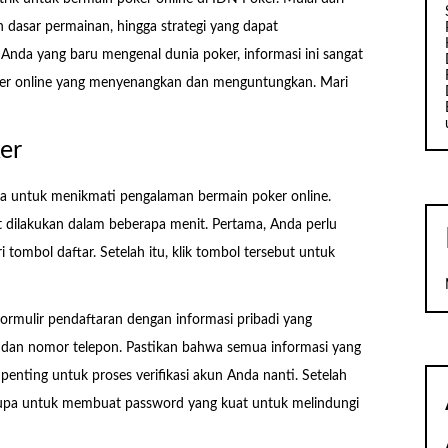
dasar permainan, hingga strategi yang dapat
nda yang baru mengenal dunia poker, informasi ini sangat
ker online yang menyenangkan dan menguntungkan. Mari
er
a untuk menikmati pengalaman bermain poker online.
 dilakukan dalam beberapa menit. Pertama, Anda perlu
tombol daftar. Setelah itu, klik tombol tersebut untuk
formulir pendaftaran dengan informasi pribadi yang
l, dan nomor telepon. Pastikan bahwa semua informasi yang
 penting untuk proses verifikasi akun Anda nanti. Setelah
 lupa untuk membuat password yang kuat untuk melindungi