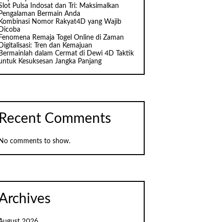
Slot Pulsa Indosat dan Tri: Maksimalkan
Pengalaman Bermain Anda
Kombinasi Nomor Rakyat4D yang Wajib
Dicoba
Fenomena Remaja Togel Online di Zaman
Digitalisasi: Tren dan Kemajuan
Bermainlah dalam Cermat di Dewi 4D Taktik
untuk Kesuksesan Jangka Panjang
Recent Comments
No comments to show.
Archives
August 2026