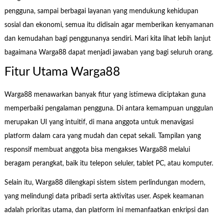
pengguna, sampai berbagai layanan yang mendukung kehidupan
sosial dan ekonomi, semua itu didisain agar memberikan kenyamanan
dan kemudahan bagi penggunanya sendiri. Mari kita lihat lebih lanjut
bagaimana Warga88 dapat menjadi jawaban yang bagi seluruh orang.
Fitur Utama Warga88
Warga88 menawarkan banyak fitur yang istimewa diciptakan guna
memperbaiki pengalaman pengguna. Di antara kemampuan unggulan
merupakan UI yang intuitif, di mana anggota untuk menavigasi
platform dalam cara yang mudah dan cepat sekali. Tampilan yang
responsif membuat anggota bisa mengakses Warga88 melalui
beragam perangkat, baik itu telepon seluler, tablet PC, atau komputer.
Selain itu, Warga88 dilengkapi sistem sistem perlindungan modern,
yang melindungi data pribadi serta aktivitas user. Aspek keamanan
adalah prioritas utama, dan platform ini memanfaatkan enkripsi dan