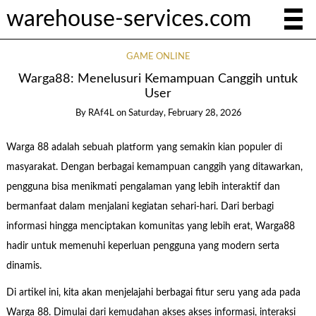
warehouse-services.com
GAME ONLINE
Warga88: Menelusuri Kemampuan Canggih untuk
User
By
RAf4L
on
Saturday, February 28, 2026
Warga 88 adalah sebuah platform yang semakin kian populer di
masyarakat. Dengan berbagai kemampuan canggih yang ditawarkan,
pengguna bisa menikmati pengalaman yang lebih interaktif dan
bermanfaat dalam menjalani kegiatan sehari-hari. Dari berbagi
informasi hingga menciptakan komunitas yang lebih erat, Warga88
hadir untuk memenuhi keperluan pengguna yang modern serta
dinamis.
Di artikel ini, kita akan menjelajahi berbagai fitur seru yang ada pada
Warga 88. Dimulai dari kemudahan akses akses informasi, interaksi