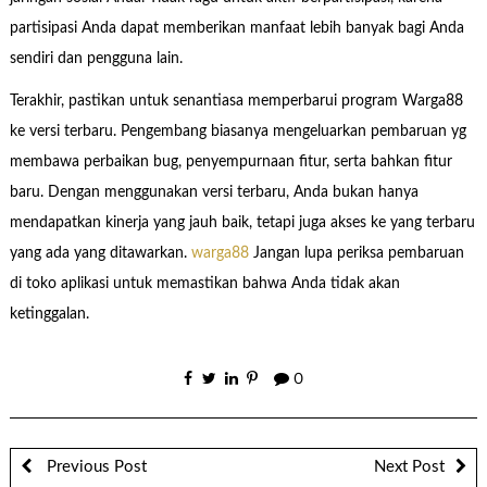
partisipasi Anda dapat memberikan manfaat lebih banyak bagi Anda
sendiri dan pengguna lain.
Terakhir, pastikan untuk senantiasa memperbarui program Warga88
ke versi terbaru. Pengembang biasanya mengeluarkan pembaruan yg
membawa perbaikan bug, penyempurnaan fitur, serta bahkan fitur
baru. Dengan menggunakan versi terbaru, Anda bukan hanya
mendapatkan kinerja yang jauh baik, tetapi juga akses ke yang terbaru
yang ada yang ditawarkan.
warga88
Jangan lupa periksa pembaruan
di toko aplikasi untuk memastikan bahwa Anda tidak akan
ketinggalan.
0
Previous Post
Next Post