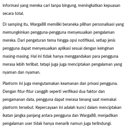
informasi yang mereka cari tanpa bingung, meningkatkan kepuasan
secara total.
Di samping itu, Warga88 memiliki beraneka pilihan personalisasi yang
memungkinkan pengguna-pengguna menyesuaikan pengalaman
mereka. Dari pengaturan tema hingga opsi notifikasi, setiap jenis
pengguna dapat menyesuaikan aplikasi sesuai dengan keinginan
masing-masing. Hal ini tidak hanya menggandakan para pengguna
merasa lebih terlibat, tetapi juga juga menciptakan pengalaman yang
nyaman dan nyaman.
Platform ini juga mengutamakan keamanan dan privasi pengguna.
Dengan fitur-fitur canggih seperti verifikasi dua faktor dan
pengamanan data, pengguna dapat merasa tenang saat memakai
platform tersebut. Kepercayaan ini adalah kunci dalam menciptakan
ikatan jangka panjang antara pengguna dan Warga88, menjadikan
pengalaman user tidak hanya menarik namun juga terlindungi.