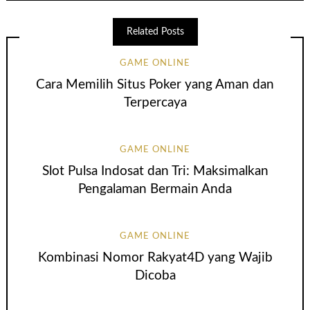
Related Posts
GAME ONLINE
Cara Memilih Situs Poker yang Aman dan
Terpercaya
GAME ONLINE
Slot Pulsa Indosat dan Tri: Maksimalkan
Pengalaman Bermain Anda
GAME ONLINE
Kombinasi Nomor Rakyat4D yang Wajib
Dicoba