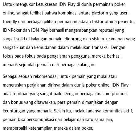
Untuk mengukur kesuksesan IDN Play di dunia permainan poker
online, sangat terlihat bahwa kombinasi antara platform yang user-
friendly dan berbagai pilihan permainan adalah faktor utama penentu.
IDNPoker dan IDN Play berhasil mengembangkan reputasi yang
sangat solid di kalangan pemain, didorong oleh sistem keamanan yang
sangat kuat dan kemudahan dalam melakukan transaksi. Dengan
fokus pada fokus pada pengalaman pengguna, mereka berhasil
menarik sejumlah pemain dari berbagai kalangan.
Sebagai sebuah rekomendasi, untuk pemain yang mulai atau
meneruskan perjalanan dirinya dalam dunia poker online, IDN Play
adalah pilihan yang sangat baik. Dengan berbagai macam promosi
dan bonus yang ditawarkan, para pemain dimanjakan dengan
keuntungan yang menarik. Selain itu, melalui adanya komunitas aktif,
pemain bisa berkomunikasi dan belajar dari satu sama lain,
memperbaiki keterampilan mereka dalam poker.