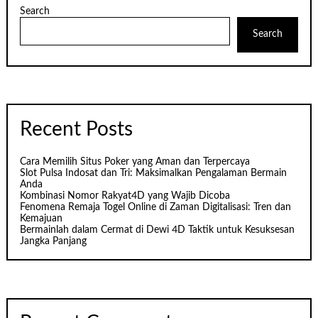
Search
Search
Recent Posts
Cara Memilih Situs Poker yang Aman dan Terpercaya
Slot Pulsa Indosat dan Tri: Maksimalkan Pengalaman Bermain
Anda
Kombinasi Nomor Rakyat4D yang Wajib Dicoba
Fenomena Remaja Togel Online di Zaman Digitalisasi: Tren dan
Kemajuan
Bermainlah dalam Cermat di Dewi 4D Taktik untuk Kesuksesan
Jangka Panjang