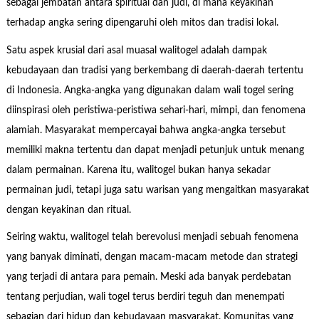
sebagai jembatan antara spiritual dan judi, di mana keyakinan
terhadap angka sering dipengaruhi oleh mitos dan tradisi lokal.
Satu aspek krusial dari asal muasal walitogel adalah dampak
kebudayaan dan tradisi yang berkembang di daerah-daerah tertentu
di Indonesia. Angka-angka yang digunakan dalam wali togel sering
diinspirasi oleh peristiwa-peristiwa sehari-hari, mimpi, dan fenomena
alamiah. Masyarakat mempercayai bahwa angka-angka tersebut
memiliki makna tertentu dan dapat menjadi petunjuk untuk menang
dalam permainan. Karena itu, walitogel bukan hanya sekadar
permainan judi, tetapi juga satu warisan yang mengaitkan masyarakat
dengan keyakinan dan ritual.
Seiring waktu, walitogel telah berevolusi menjadi sebuah fenomena
yang banyak diminati, dengan macam-macam metode dan strategi
yang terjadi di antara para pemain. Meski ada banyak perdebatan
tentang perjudian, wali togel terus berdiri teguh dan menempati
sebagian dari hidup dan kebudayaan masyarakat. Komunitas yang