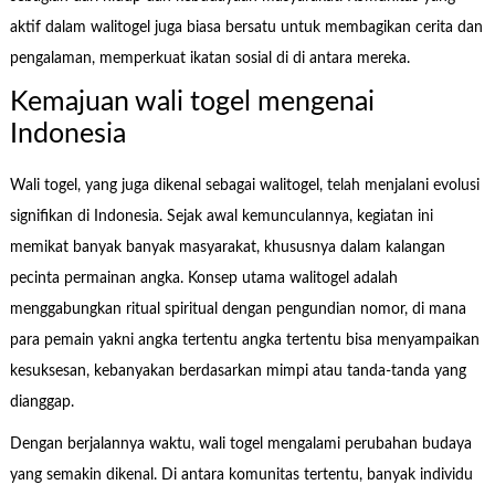
aktif dalam walitogel juga biasa bersatu untuk membagikan cerita dan
pengalaman, memperkuat ikatan sosial di di antara mereka.
Kemajuan wali togel mengenai
Indonesia
Wali togel, yang juga dikenal sebagai walitogel, telah menjalani evolusi
signifikan di Indonesia. Sejak awal kemunculannya, kegiatan ini
memikat banyak banyak masyarakat, khususnya dalam kalangan
pecinta permainan angka. Konsep utama walitogel adalah
menggabungkan ritual spiritual dengan pengundian nomor, di mana
para pemain yakni angka tertentu angka tertentu bisa menyampaikan
kesuksesan, kebanyakan berdasarkan mimpi atau tanda-tanda yang
dianggap.
Dengan berjalannya waktu, wali togel mengalami perubahan budaya
yang semakin dikenal. Di antara komunitas tertentu, banyak individu