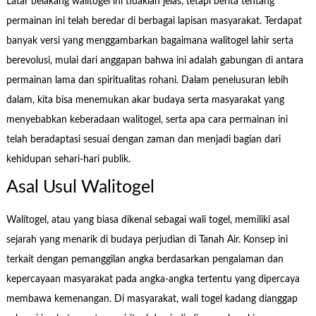
Latar belakang walitogel ini tidaklah jelas, tetapi berita tentang
permainan ini telah beredar di berbagai lapisan masyarakat. Terdapat
banyak versi yang menggambarkan bagaimana walitogel lahir serta
berevolusi, mulai dari anggapan bahwa ini adalah gabungan di antara
permainan lama dan spiritualitas rohani. Dalam penelusuran lebih
dalam, kita bisa menemukan akar budaya serta masyarakat yang
menyebabkan keberadaan walitogel, serta apa cara permainan ini
telah beradaptasi sesuai dengan zaman dan menjadi bagian dari
kehidupan sehari-hari publik.
Asal Usul Walitogel
Walitogel, atau yang biasa dikenal sebagai wali togel, memiliki asal
sejarah yang menarik di budaya perjudian di Tanah Air. Konsep ini
terkait dengan pemanggilan angka berdasarkan pengalaman dan
kepercayaan masyarakat pada angka-angka tertentu yang dipercaya
membawa kemenangan. Di masyarakat, wali togel kadang dianggap