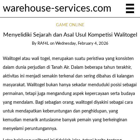
warehouse-services.com
GAME ONLINE
Menyelidiki Sejarah dan Asal Usul Kompetisi Walitogel
By
RAf4L
on
Wednesday, February 4, 2026
Walitogel atau wali togel, merupakan suatu peristiwa yang konsisten
dalam dunia perjudian di Tanah Air. Dalam beberapa tahun terakhir,
aktivitas ini menjadi semakin terkenal dan sering dibahas di kalangan
masyarakat. Walitogel bukan hanya sekadar menduduki posisi sebagai
permainan, tetapi juga mengandung aspek kepercayaan serta budaya
yang mendalam. Bagi sebagian orang, walitogel diyakini sebagai cara
untuk mendapatkan keberuntungan dan penghidupan, yang
kemudian menarik antusiasme banyak pemain yang berkeinginan
menyelami peruntungannya.