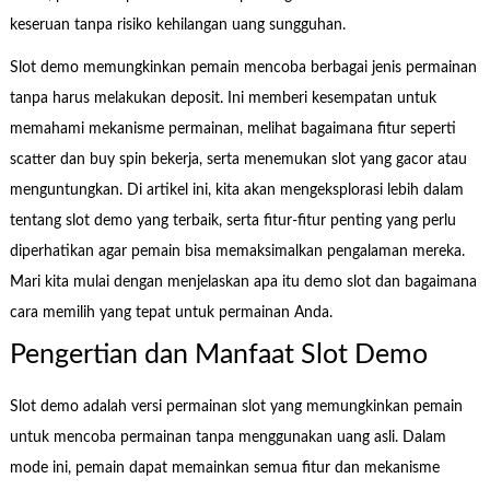
keseruan tanpa risiko kehilangan uang sungguhan.
Slot demo memungkinkan pemain mencoba berbagai jenis permainan
tanpa harus melakukan deposit. Ini memberi kesempatan untuk
memahami mekanisme permainan, melihat bagaimana fitur seperti
scatter dan buy spin bekerja, serta menemukan slot yang gacor atau
menguntungkan. Di artikel ini, kita akan mengeksplorasi lebih dalam
tentang slot demo yang terbaik, serta fitur-fitur penting yang perlu
diperhatikan agar pemain bisa memaksimalkan pengalaman mereka.
Mari kita mulai dengan menjelaskan apa itu demo slot dan bagaimana
cara memilih yang tepat untuk permainan Anda.
Pengertian dan Manfaat Slot Demo
Slot demo adalah versi permainan slot yang memungkinkan pemain
untuk mencoba permainan tanpa menggunakan uang asli. Dalam
mode ini, pemain dapat memainkan semua fitur dan mekanisme