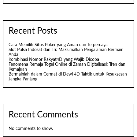
Recent Posts
Cara Memilih Situs Poker yang Aman dan Terpercaya
Slot Pulsa Indosat dan Tri: Maksimalkan Pengalaman Bermain
Anda
Kombinasi Nomor Rakyat4D yang Wajib Dicoba
Fenomena Remaja Togel Online di Zaman Digitalisasi: Tren dan
Kemajuan
Bermainlah dalam Cermat di Dewi 4D Taktik untuk Kesuksesan
Jangka Panjang
Recent Comments
No comments to show.