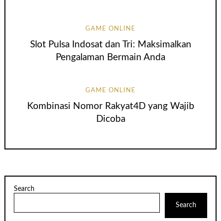
GAME ONLINE
Slot Pulsa Indosat dan Tri: Maksimalkan
Pengalaman Bermain Anda
GAME ONLINE
Kombinasi Nomor Rakyat4D yang Wajib
Dicoba
Search
Search