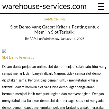
warehouse-services.com
GAME ONLINE
Slot Demo yang Gacor: Kriteria Penting untuk
Memilih Slot Terbaik!
By
RAf4L
on
Wednesday, January 14, 2026
Slot Demo Pragmatic
Dalam dunia perjudian online, slot demo menjadi salah satu fitur yang
sangat menarik dan banyak dicari. Namun, tidak semua slot demo
diciptakan sama. Penting bagi pemain untuk mengetahui kriteria
tertentu dalam memilih slot yang bisa demo, agar pengalaman
bermain menjadi lebih menguntungkan dan menyenangkan. Dengan
mengetahui apa itu akun demo slot dan berbagai situs slot yang ada
demo, pemain dapat menemukan peluang fantastis untuk merasakan