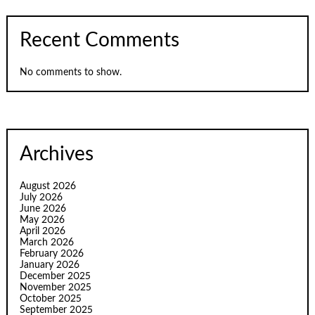
Recent Comments
No comments to show.
Archives
August 2026
July 2026
June 2026
May 2026
April 2026
March 2026
February 2026
January 2026
December 2025
November 2025
October 2025
September 2025