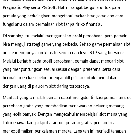
Pragmatic Play serta PG Soft. Hal ini sangat berguna untuk para
pemula yang berkeinginan mengetahui mekanisme game dan cara
fungsi anu dalam permainan slot tanpa risiko finansial.
Di samping itu, melalui menggunakan profil percobaan, para pemain
bisa menguji strategi game yang berbeda. Setiap game permainan slot
online mempunyai ciri khas tersendiri dan level RTP yang bervariasi.
Melalui berlatih pada profil percobaan, pemain dapat mencari slot
yang menguntungkan sesuai sesuai dengan preferensi serta cara
bermain mereka sebelum mengambil pilihan untuk memainkan
dengan uang di platform slot daring terpercaya.
Manfaat yang lain ialah pemain dapat mengidentifikasi permainan slot
percobaan gratis yang memberikan menawarkan peluang menang
yang lebih banyak. Dengan mengetahui mempelajari slot mana yang
kali menawarkan jackpot ataupun putaran gratis, pemain bisa
mengoptimalkan pengalaman mereka. Langkah ini menjadi tahapan