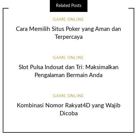
Related Posts
GAME ONLINE
Cara Memilih Situs Poker yang Aman dan
Terpercaya
GAME ONLINE
Slot Pulsa Indosat dan Tri: Maksimalkan
Pengalaman Bermain Anda
GAME ONLINE
Kombinasi Nomor Rakyat4D yang Wajib
Dicoba