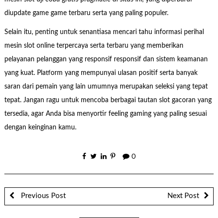
diupdate game game terbaru serta yang paling populer.
Selain itu, penting untuk senantiasa mencari tahu informasi perihal
mesin slot online terpercaya serta terbaru yang memberikan
pelayanan pelanggan yang responsif responsif dan sistem keamanan
yang kuat. Platform yang mempunyai ulasan positif serta banyak
saran dari pemain yang lain umumnya merupakan seleksi yang tepat
tepat. Jangan ragu untuk mencoba berbagai tautan slot gacoran yang
tersedia, agar Anda bisa menyortir feeling gaming yang paling sesuai
dengan keinginan kamu.
0
Previous Post
Next Post