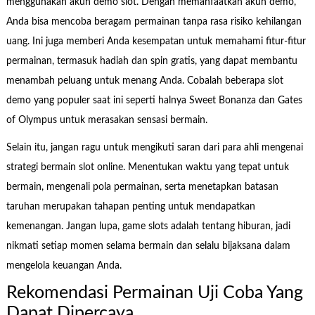
menggunakan akun demo slot. Dengan memanfaatkan akun demo,
Anda bisa mencoba beragam permainan tanpa rasa risiko kehilangan
uang. Ini juga memberi Anda kesempatan untuk memahami fitur-fitur
permainan, termasuk hadiah dan spin gratis, yang dapat membantu
menambah peluang untuk menang Anda. Cobalah beberapa slot
demo yang populer saat ini seperti halnya Sweet Bonanza dan Gates
of Olympus untuk merasakan sensasi bermain.
Selain itu, jangan ragu untuk mengikuti saran dari para ahli mengenai
strategi bermain slot online. Menentukan waktu yang tepat untuk
bermain, mengenali pola permainan, serta menetapkan batasan
taruhan merupakan tahapan penting untuk mendapatkan
kemenangan. Jangan lupa, game slots adalah tentang hiburan, jadi
nikmati setiap momen selama bermain dan selalu bijaksana dalam
mengelola keuangan Anda.
Rekomendasi Permainan Uji Coba Yang
Dapat Dipercaya